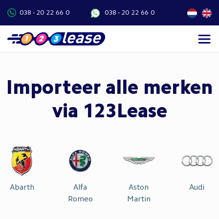
038 - 20 22 66 0
038 - 20 22 66 0
Importeer alle merken
via 123Lease
Abarth
Alfa
Aston
Audi
Romeo
Martin