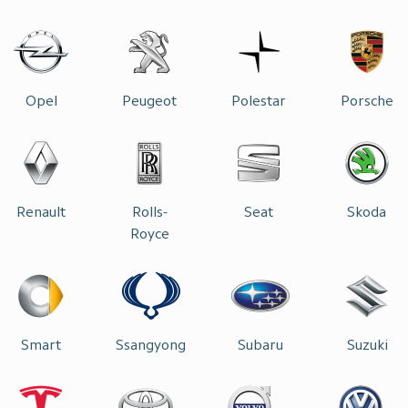
Opel
Peugeot
Polestar
Porsche
Renault
Rolls-
Seat
Skoda
Royce
Smart
Ssangyong
Subaru
Suzuki