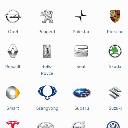
Opel
Peugeot
Polestar
Porsche
Renault
Rolls-
Seat
Skoda
Royce
Smart
Ssangyong
Subaru
Suzuki