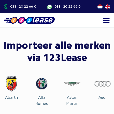
038 - 20 22 66 0
038 - 20 22 66 0
Importeer alle merken
via 123Lease
Abarth
Alfa
Aston
Audi
Romeo
Martin