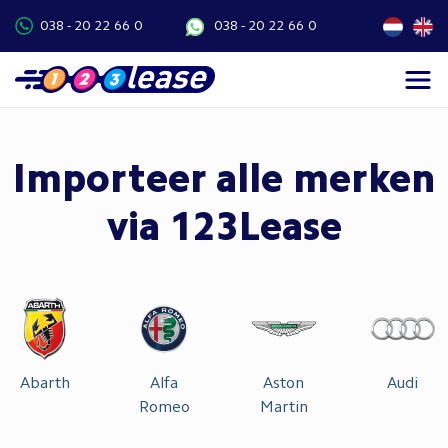
038 - 20 22 66 0
038 - 20 22 66 0
Importeer alle merken
via 123Lease
Abarth
Alfa
Aston
Audi
Romeo
Martin