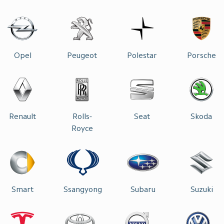
Opel
Peugeot
Polestar
Porsche
Renault
Rolls-
Seat
Skoda
Royce
Smart
Ssangyong
Subaru
Suzuki