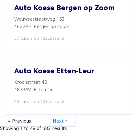
Auto Koese Bergen op Zoom
Wouwsestraatweg 153
4622AE Bergen op zoom
57 auto's op 123Lease.nl
Auto Koese Etten-Leur
Kroonstraat 42
4879AV Etten-leur
45 auto's op 123Lease.nl
« Previous
Next »
Showing
1
to
48
of
583
results