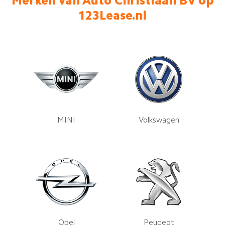
Merken van Auto Christiaan BV op
123Lease.nl
MINI
Volkswagen
Opel
Peugeot