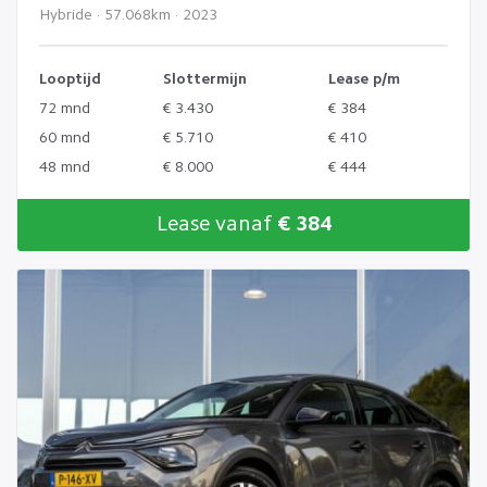
Hybride · 57.068km · 2023
Looptijd
Slottermijn
Lease p/m
72 mnd
€ 3.430
€ 384
60 mnd
€ 5.710
€ 410
48 mnd
€ 8.000
€ 444
Lease vanaf
€ 384