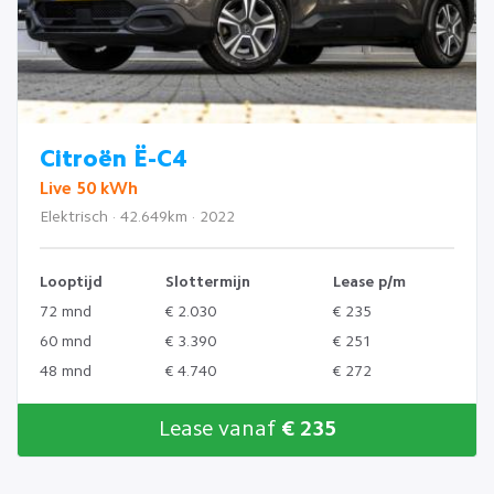
Citroën Ë-C4
Live 50 kWh
Elektrisch · 42.649km · 2022
Looptijd
Slottermijn
Lease p/m
72 mnd
€ 2.030
€ 235
60 mnd
€ 3.390
€ 251
48 mnd
€ 4.740
€ 272
Lease vanaf
€ 235