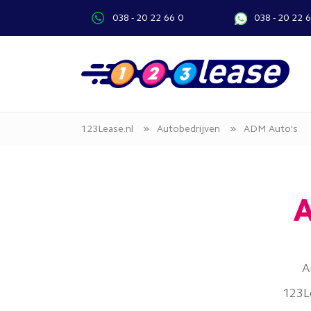
038 - 20 22 66 0
038 - 20 22 
»
»
123Lease.nl
Autobedrijven
ADM Auto's
A
A
123Le