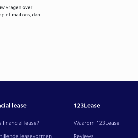
ouw vragen over
p of mail ons, dan
cial lease
123Lease
 financial lease?
Waarom 123Lease
hillende leasevormen
Reviews