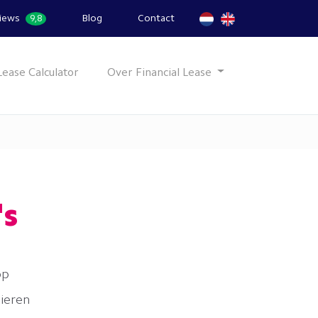
iews
Blog
Contact
9,8
Lease Calculator
Over Financial Lease
's
op
cieren