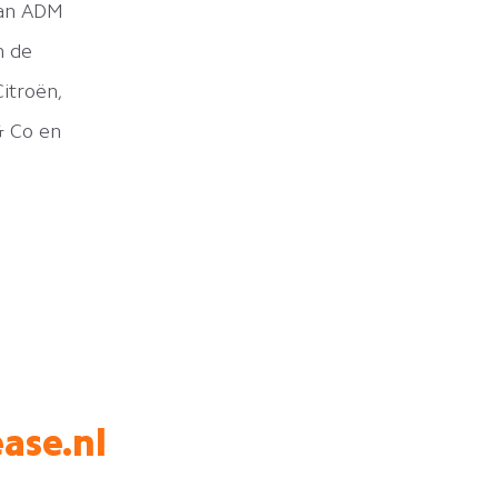
van ADM
n de
itroën,
& Co en
ase.nl