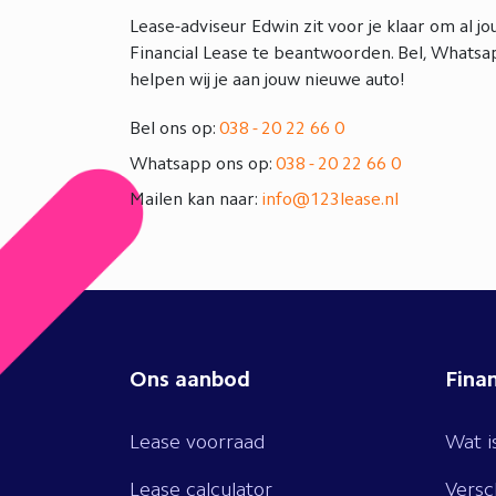
Lease-adviseur Edwin zit voor je klaar om al j
Financial Lease te beantwoorden. Bel, Whatsap
helpen wij je aan jouw nieuwe auto!
Bel ons op:
038 - 20 22 66 0
Whatsapp ons op:
038 - 20 22 66 0
Mailen kan naar:
info@123lease.nl
Ons aanbod
Finan
Lease voorraad
Wat is
Lease calculator
Versc