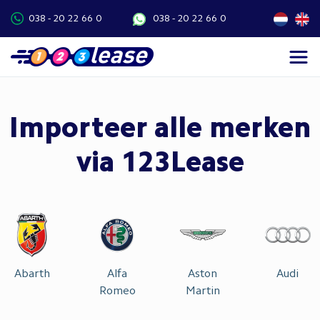
038 - 20 22 66 0
038 - 20 22 66 0
Importeer alle merken
via 123Lease
Abarth
Alfa
Aston
Audi
Romeo
Martin