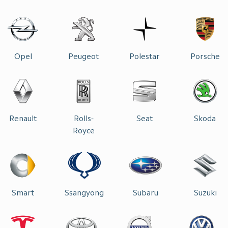
Opel
Peugeot
Polestar
Porsche
Renault
Rolls-
Seat
Skoda
Royce
Smart
Ssangyong
Subaru
Suzuki