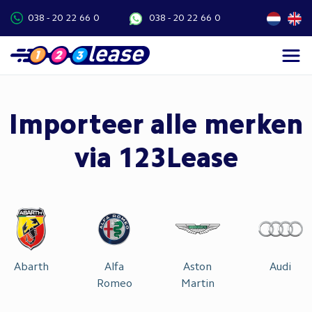
038 - 20 22 66 0
038 - 20 22 66 0
Importeer alle merken
via 123Lease
Abarth
Alfa
Aston
Audi
Romeo
Martin