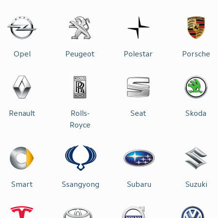
Opel
Peugeot
Polestar
Porsche
Renault
Rolls-
Seat
Skoda
Royce
Smart
Ssangyong
Subaru
Suzuki