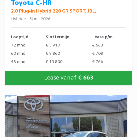
Toyota C-HR
2.0 Plug-in Hybrid 220 GR SPORT, JBL,
Hybride · 5km · 2026
Looptijd
Slottermijn
Lease p/m
72 mnd
€ 5.910
€ 663
60 mnd
€ 9.860
€ 708
48 mnd
€ 13.800
€ 766
Lease vanaf
€ 663