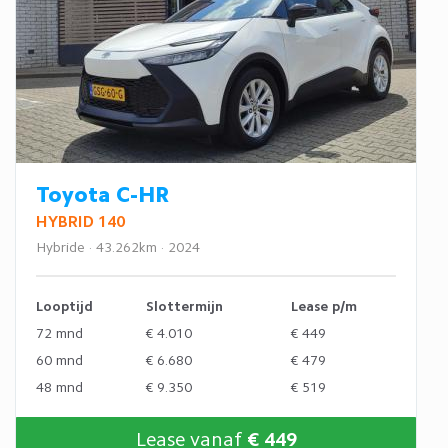
Toyota C-HR
HYBRID 140
Hybride · 43.262km · 2024
Looptijd
Slottermijn
Lease p/m
72 mnd
€ 4.010
€ 449
60 mnd
€ 6.680
€ 479
48 mnd
€ 9.350
€ 519
Lease vanaf
€ 449