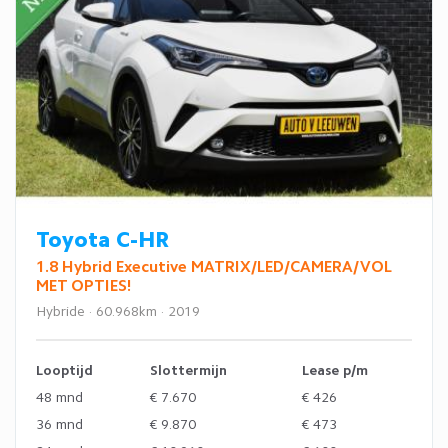
Toyota C-HR
1.8 Hybrid Executive MATRIX/LED/CAMERA/VOL
MET OPTIES!
Hybride · 60.968km · 2019
Looptijd
Slottermijn
Lease p/m
48 mnd
€ 7.670
€ 426
36 mnd
€ 9.870
€ 473