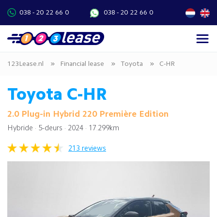
038 - 20 22 66 0
038 - 20 22 66 0
»
»
»
123Lease.nl
Financial lease
Toyota
C-HR
Toyota C-HR
2.0 Plug-in Hybrid 220 Première Edition
Hybride · 5-deurs · 2024 · 17.299km
213 reviews