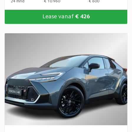
24 mnd
€ 10.960
€ 600
Lease vanaf
€ 426