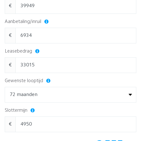
€
Aanbetaling/inruil
€
Leasebedrag
€
Gewenste looptijd
Slottermijn
€