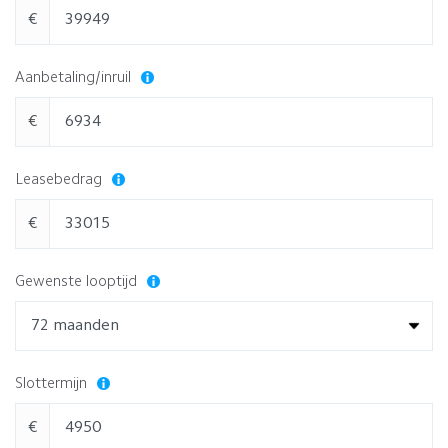
€
Aanbetaling/inruil
€
Leasebedrag
€
Gewenste looptijd
Slottermijn
€