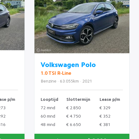
Volkswagen Polo
1.0 TSI R-Line
Benzine · 63.055km · 2021
ase p/m
Looptijd
Slottermijn
Lease p/m
273
72 mnd
€ 2.850
€ 329
292
60 mnd
€ 4.750
€ 352
316
48 mnd
€ 6.650
€ 381