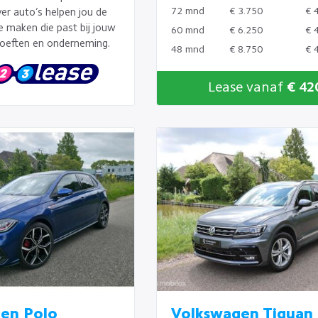
72 mnd
€ 3.750
€ 
er auto’s helpen jou de
te maken die past bij jouw
60 mnd
€ 6.250
€ 
oeften en onderneming.
48 mnd
€ 8.750
€ 
Lease vanaf
€ 42
en Polo
Volkswagen Tiguan