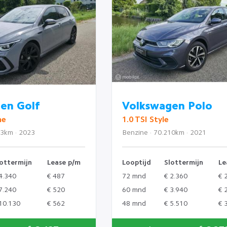
en Golf
Volkswagen Polo
ne
1.0 TSI Style
33km · 2023
Benzine · 70.210km · 2021
ottermijn
Lease p/m
Looptijd
Slottermijn
Le
4.340
€ 487
72 mnd
€ 2.360
€ 
7.240
€ 520
60 mnd
€ 3.940
€ 
10.130
€ 562
48 mnd
€ 5.510
€ 