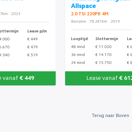
Allspace
27km · 2023
2.0 TSI 220PK 4M
Benzine · 78.281km · 2019
ottermijn
Lease p/m
Looptijd
Slottermijn
Le
4.000
€ 449
48 mnd
€ 11.020
€ 
6.670
€ 479
36 mnd
€ 14.170
€ 
9.340
€ 519
24 mnd
€ 15.750
€ 
e vanaf
€ 449
Lease vanaf
€ 61
Terug naar Boven