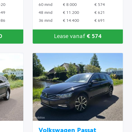
420
60 mnd
€ 8.000
€ 574
449
48 mnd
€ 11.200
€ 621
486
36 mnd
€ 14.400
€ 691
0
Lease vanaf
€ 574
Volkswagen Passat