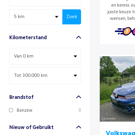
en kennis ov
juiste keuze 
Zoek
wensen, beh
Kilometerstand
Brandstof
Benzine
8
Nieuw of Gebruikt
Volkswag