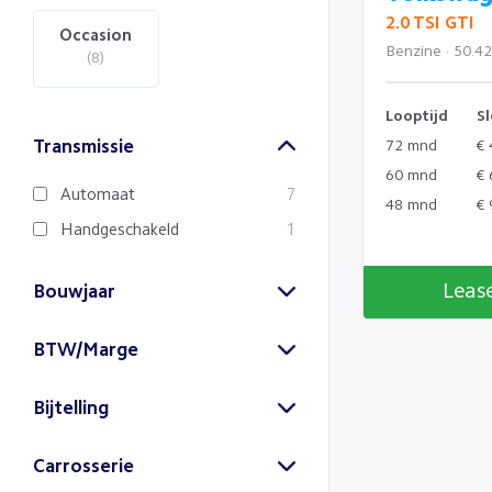
2.0 TSI GTI
Occasion
Benzine · 50.4
(8)
Looptijd
Sl
72 mnd
€ 
Transmissie
60 mnd
€ 
Automaat
7
48 mnd
€ 
Handgeschakeld
1
Leas
Bouwjaar
2024
2023
BTW/Marge
(1)
(3)
Marge
BTW
Bijtelling
(7)
(1)
2021
2020
22% bijtelling
1
(2)
(1)
Carrosserie
Hatchback
4