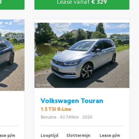
3
Lease vanaf
€ 329
Volkswagen Touran
1.5 TSI R-Line
Benzine · 43.749km · 2020
ase p/m
Looptijd
Slottermijn
Lease p/m