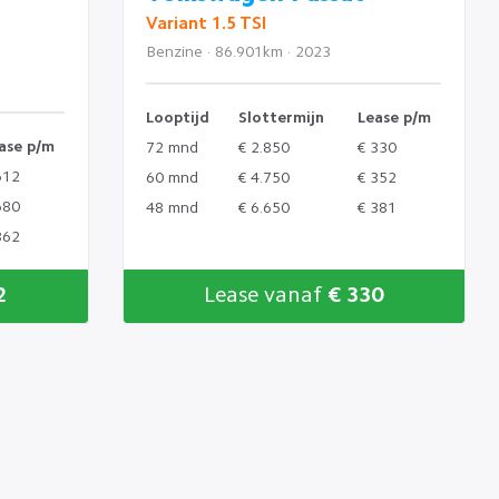
Variant 1.5 TSI
Benzine · 86.901km · 2023
Looptijd
Slottermijn
Lease p/m
ase p/m
72 mnd
€ 2.850
€ 330
612
60 mnd
€ 4.750
€ 352
680
48 mnd
€ 6.650
€ 381
862
2
Lease vanaf
€ 330