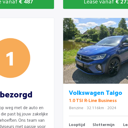
e vanaf
€ 487
Lease vanaf
€ 27
Volkswagen Taigo
bezorgd
1.0 TSI R-Line Business
Benzine · 32.116km · 2024
op weg met de auto en
die past bij jouw zakelijke
ehoeften. Ons team van
Looptijd
Slottermijn
Le
dviseurs met passie voor