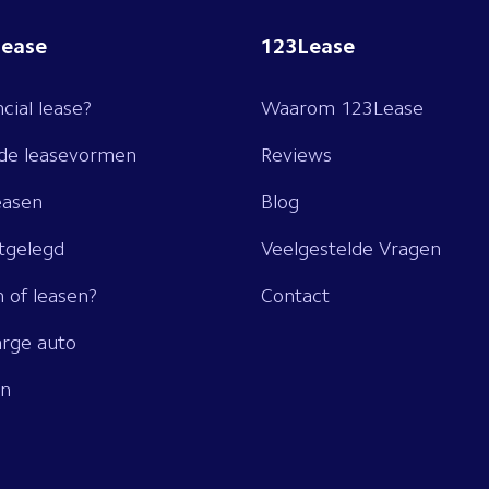
lease
123Lease
ncial lease?
Waarom 123Lease
nde leasevormen
Reviews
easen
Blog
itgelegd
Veelgestelde Vragen
 of leasen?
Contact
rge auto
en