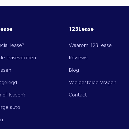
lease
123Lease
ncial lease?
Waarom 123Lease
nde leasevormen
Reviews
easen
Blog
itgelegd
Veelgestelde Vragen
 of leasen?
Contact
rge auto
en