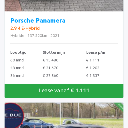
Porsche Panamera
2.9 4 E-Hybrid
Hybride · 137.520km · 2021
Looptijd
Slottermijn
Lease p/m
60 mnd
€ 15.480
€ 1.111
48 mnd
€ 21.670
€ 1.203
36 mnd
€ 27.860
€ 1.337
Lease vanaf
€ 1.111