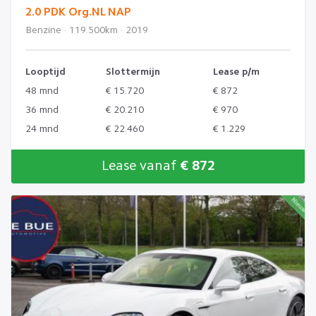
2.0 PDK Org.NL NAP
Benzine · 119.500km · 2019
Looptijd
Slottermijn
Lease p/m
48 mnd
€ 15.720
€ 872
36 mnd
€ 20.210
€ 970
24 mnd
€ 22.460
€ 1.229
Lease vanaf
€ 872