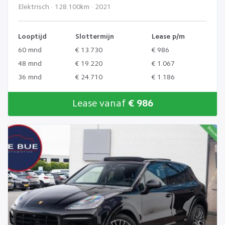
Elektrisch · 128.100km · 2021
Looptijd
Slottermijn
Lease p/m
60 mnd
€ 13.730
€ 986
48 mnd
€ 19.220
€ 1.067
36 mnd
€ 24.710
€ 1.186
Lease vanaf
€ 986