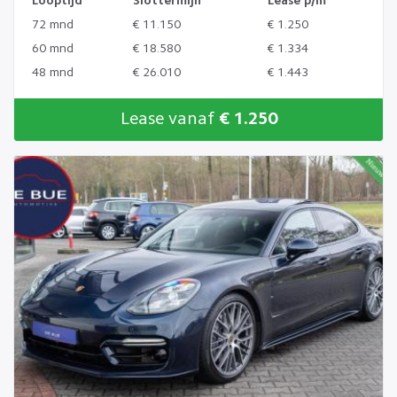
Looptijd
Slottermijn
Lease p/m
72 mnd
€ 11.150
€ 1.250
60 mnd
€ 18.580
€ 1.334
48 mnd
€ 26.010
€ 1.443
Lease vanaf
€ 1.250