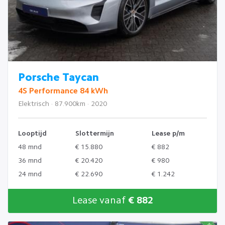
Porsche Taycan
4S Performance 84 kWh
Elektrisch · 87.900km · 2020
Looptijd
Slottermijn
Lease p/m
48 mnd
€ 15.880
€ 882
36 mnd
€ 20.420
€ 980
24 mnd
€ 22.690
€ 1.242
Lease vanaf
€ 882