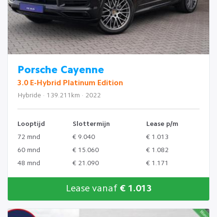
Porsche Cayenne
3.0 E-Hybrid Platinum Edition
Hybride · 139.211km · 2022
Looptijd
Slottermijn
Lease p/m
72 mnd
€ 9.040
€ 1.013
60 mnd
€ 15.060
€ 1.082
48 mnd
€ 21.090
€ 1.171
Lease vanaf
€ 1.013