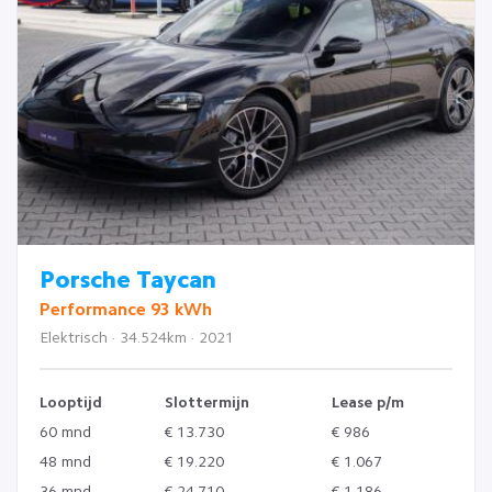
Porsche Taycan
Performance 93 kWh
Elektrisch · 34.524km · 2021
Looptijd
Slottermijn
Lease p/m
60 mnd
€ 13.730
€ 986
48 mnd
€ 19.220
€ 1.067
36 mnd
€ 24.710
€ 1.186