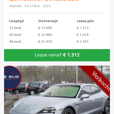
Hybride · 54.375km · 2022
Looptijd
Slottermijn
Lease p/m
72 mnd
€ 13.490
€ 1.512
60 mnd
€ 22.480
€ 1.614
48 mnd
€ 31.470
€ 1.747
Lease vanaf
€ 1.512