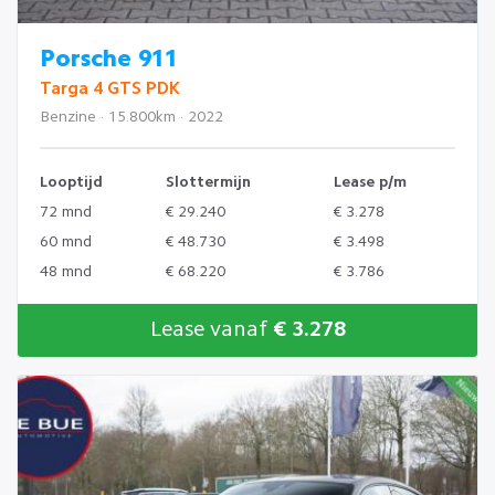
Porsche 911
Targa 4 GTS PDK
Benzine · 15.800km · 2022
Looptijd
Slottermijn
Lease p/m
72 mnd
€ 29.240
€ 3.278
60 mnd
€ 48.730
€ 3.498
48 mnd
€ 68.220
€ 3.786
Lease vanaf
€ 3.278