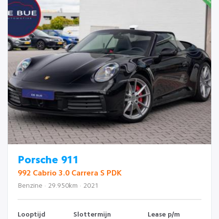
Porsche 911
992 Cabrio 3.0 Carrera S PDK
Benzine · 29.950km · 2021
Looptijd
Slottermijn
Lease p/m