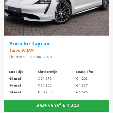
Porsche Taycan
Turbo 93 kWh
Elektrisch · 8.950km · 2020
Looptijd
Slottermijn
Lease p/m
48 mnd
€ 21.670
€ 1.203
36 mnd
€ 27.860
€ 1.337
24 mnd
€ 30.950
€ 1.695
Lease vanaf
€ 1.203