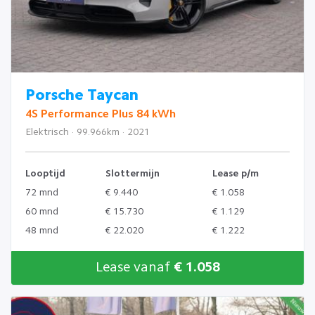
Porsche Taycan
4S Performance Plus 84 kWh
Elektrisch · 99.966km · 2021
Looptijd
Slottermijn
Lease p/m
72 mnd
€ 9.440
€ 1.058
60 mnd
€ 15.730
€ 1.129
48 mnd
€ 22.020
€ 1.222
Lease vanaf
€ 1.058