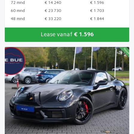
72 mnd
€ 14.240
€ 1.596
60 mnd
€ 23.730
€ 1.703
48 mnd
€ 33.220
€ 1.844
Lease vanaf
€ 1.596