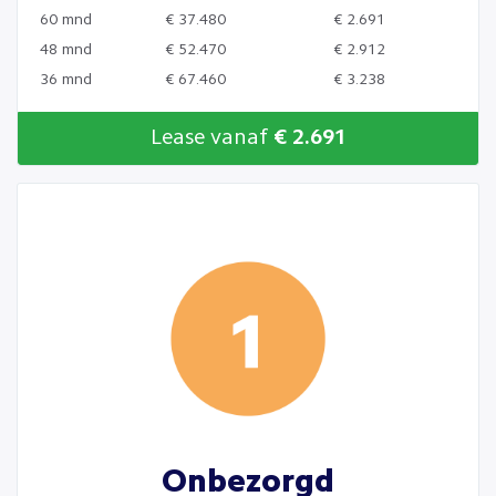
60 mnd
€ 37.480
€ 2.691
48 mnd
€ 52.470
€ 2.912
36 mnd
€ 67.460
€ 3.238
Lease vanaf
€ 2.691
Onbezorgd