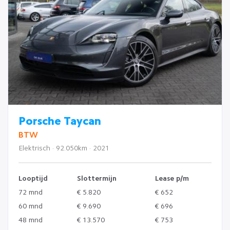
Porsche Taycan
BTW
Elektrisch · 92.050km · 2021
Looptijd
Slottermijn
Lease p/m
72 mnd
€ 5.820
€ 652
60 mnd
€ 9.690
€ 696
48 mnd
€ 13.570
€ 753