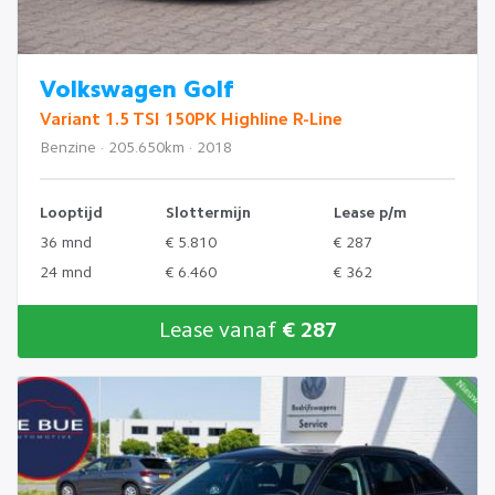
Volkswagen Golf
Variant 1.5 TSI 150PK Highline R-Line
Benzine · 205.650km · 2018
Looptijd
Slottermijn
Lease p/m
36 mnd
€ 5.810
€ 287
24 mnd
€ 6.460
€ 362
Lease vanaf
€ 287