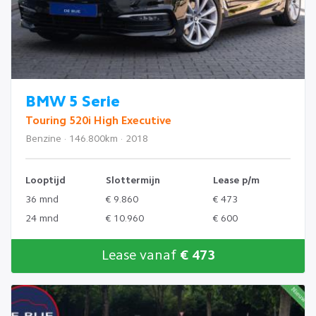
BMW 5 Serie
Touring 520i High Executive
Benzine · 146.800km · 2018
Looptijd
Slottermijn
Lease p/m
36 mnd
€ 9.860
€ 473
24 mnd
€ 10.960
€ 600
Lease vanaf
€ 473