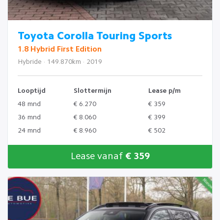
Toyota Corolla Touring Sports
1.8 Hybrid First Edition
Hybride · 149.870km · 2019
Looptijd
Slottermijn
Lease p/m
48 mnd
€ 6.270
€ 359
36 mnd
€ 8.060
€ 399
24 mnd
€ 8.960
€ 502
Lease vanaf
€ 359