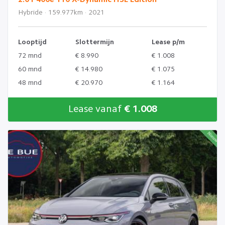
Hybride · 159.977km · 2021
Looptijd
Slottermijn
Lease p/m
72 mnd
€ 8.990
€ 1.008
60 mnd
€ 14.980
€ 1.075
48 mnd
€ 20.970
€ 1.164
Lease vanaf
€ 1.008