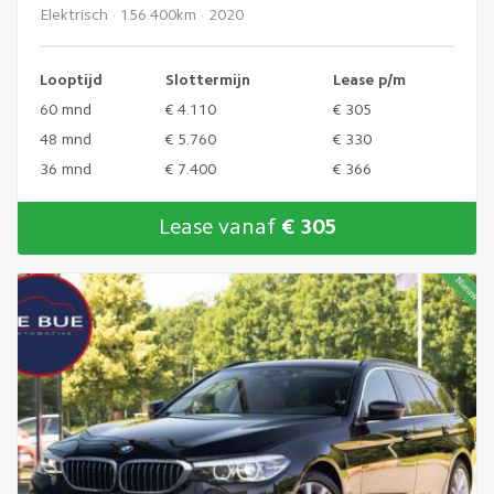
Elektrisch · 156.400km · 2020
Looptijd
Slottermijn
Lease p/m
60 mnd
€ 4.110
€ 305
48 mnd
€ 5.760
€ 330
36 mnd
€ 7.400
€ 366
Lease vanaf
€ 305