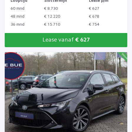
Looptijd
Slottermijn
Lease p/m
60 mnd
€ 8.730
€ 627
48 mnd
€ 12.220
€ 678
36 mnd
€ 15.710
€ 754
Lease vanaf
€ 627