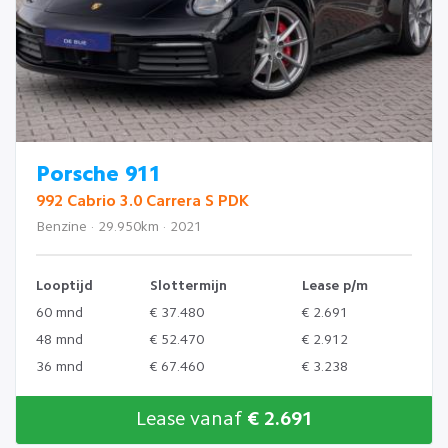
Porsche 911
992 Cabrio 3.0 Carrera S PDK
Benzine · 29.950km · 2021
Looptijd
Slottermijn
Lease p/m
60 mnd
€ 37.480
€ 2.691
48 mnd
€ 52.470
€ 2.912
36 mnd
€ 67.460
€ 3.238
Lease vanaf
€ 2.691