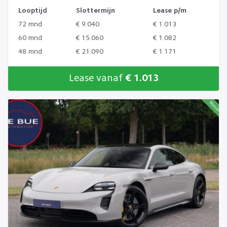
Looptijd
Slottermijn
Lease p/m
72 mnd
€ 9.040
€ 1.013
60 mnd
€ 15.060
€ 1.082
48 mnd
€ 21.090
€ 1.171
Lease vanaf
€ 1.013