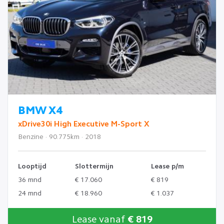
BMW X4
xDrive30i High Executive M-Sport X
Benzine · 90.775km · 2018
Looptijd
Slottermijn
Lease p/m
36 mnd
€ 17.060
€ 819
24 mnd
€ 18.960
€ 1.037
Lease vanaf
€ 819