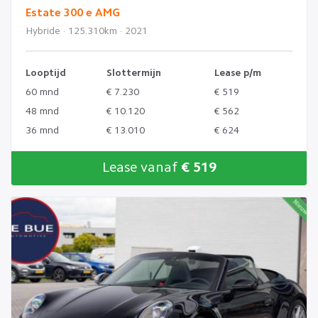
Estate 300 e AMG
Hybride · 125.310km · 2021
Looptijd
Slottermijn
Lease p/m
60 mnd
€ 7.230
€ 519
48 mnd
€ 10.120
€ 562
36 mnd
€ 13.010
€ 624
Lease vanaf
€ 519