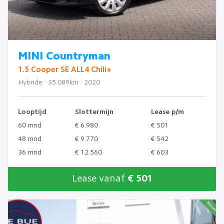
MINI Countryman
1.5 Cooper SE ALL4 Chili+
Hybride · 35.089km · 2020
Looptijd
Slottermijn
Lease p/m
60 mnd
€ 6.980
€ 501
48 mnd
€ 9.770
€ 542
36 mnd
€ 12.560
€ 603
Lease vanaf
€ 501