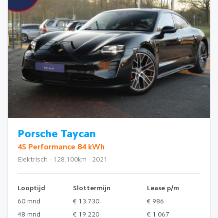
Porsche Taycan
4S Performance 84 kWh
Elektrisch · 128.100km · 2021
Looptijd
Slottermijn
Lease p/m
60 mnd
€ 13.730
€ 986
48 mnd
€ 19.220
€ 1.067