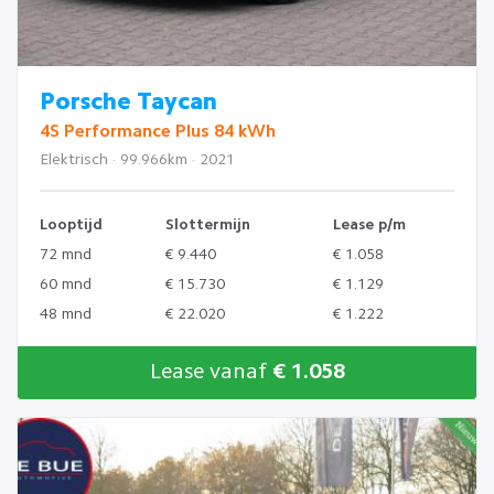
Porsche Taycan
4S Performance Plus 84 kWh
Elektrisch · 99.966km · 2021
Looptijd
Slottermijn
Lease p/m
72 mnd
€ 9.440
€ 1.058
60 mnd
€ 15.730
€ 1.129
48 mnd
€ 22.020
€ 1.222
Lease vanaf
€ 1.058