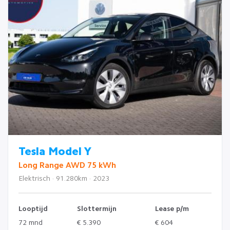
Tesla Model Y
Long Range AWD 75 kWh
Elektrisch · 91.280km · 2023
Looptijd
Slottermijn
Lease p/m
72 mnd
€ 5.390
€ 604