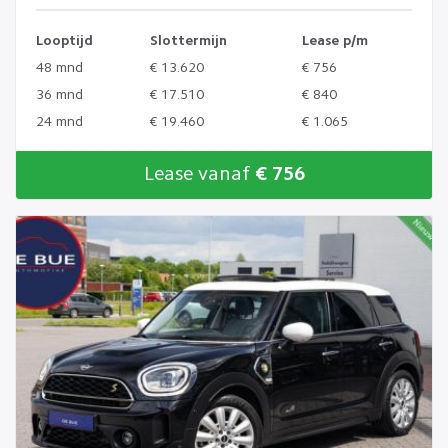
Looptijd
Slottermijn
Lease p/m
48 mnd
€ 13.620
€ 756
36 mnd
€ 17.510
€ 840
24 mnd
€ 19.460
€ 1.065
Lease vanaf
€ 756