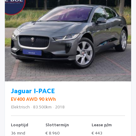
Jaguar I-PACE
EV400 AWD 90 kWh
Elektrisch · 83.500km · 2018
Looptijd
Slottermijn
Lease p/m
36 mnd
€ 8.960
€ 443