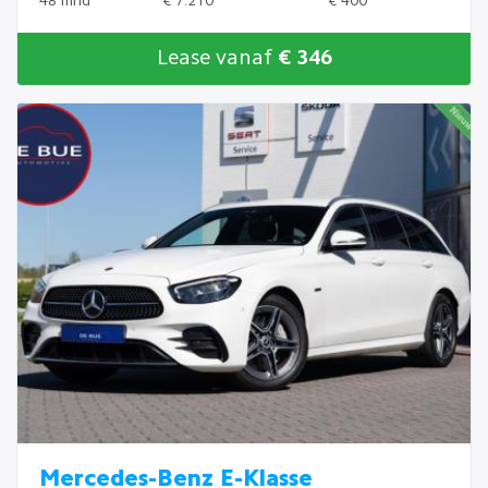
48 mnd
€ 7.210
€ 400
Lease vanaf
€ 346
Mercedes-Benz E-Klasse