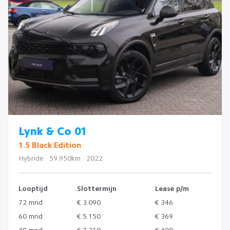
Lynk & Co 01
1.5 Black Edition
Hybride · 59.950km · 2022
Looptijd
Slottermijn
Lease p/m
72 mnd
€ 3.090
€ 346
60 mnd
€ 5.150
€ 369