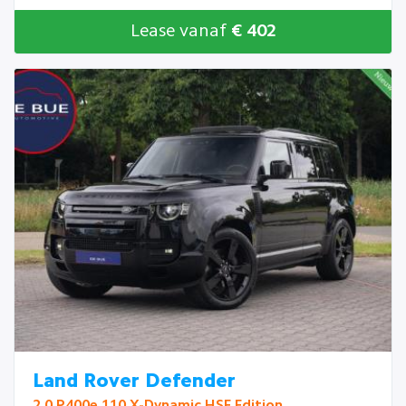
Lease vanaf
€ 402
Land Rover Defender
2.0 P400e 110 X-Dynamic HSE Edition