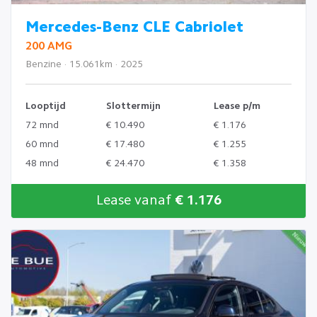
Mercedes-Benz CLE Cabriolet
200 AMG
Benzine · 15.061km · 2025
Looptijd
Slottermijn
Lease p/m
72 mnd
€ 10.490
€ 1.176
60 mnd
€ 17.480
€ 1.255
48 mnd
€ 24.470
€ 1.358
Lease vanaf
€ 1.176