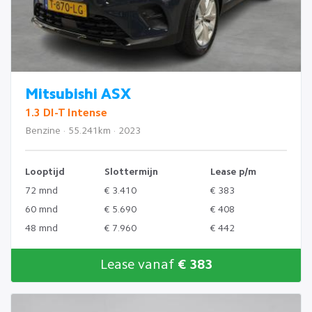
Mitsubishi ASX
1.3 DI-T Intense
Benzine · 55.241km · 2023
Looptijd
Slottermijn
Lease p/m
72 mnd
€ 3.410
€ 383
60 mnd
€ 5.690
€ 408
48 mnd
€ 7.960
€ 442
Lease vanaf
€ 383