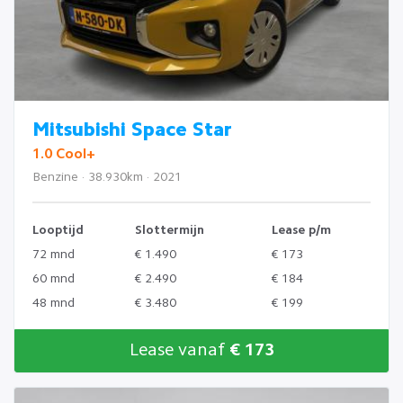
Mitsubishi Space Star
1.0 Cool+
Benzine · 38.930km · 2021
Looptijd
Slottermijn
Lease p/m
72 mnd
€ 1.490
€ 173
60 mnd
€ 2.490
€ 184
48 mnd
€ 3.480
€ 199
Lease vanaf
€ 173