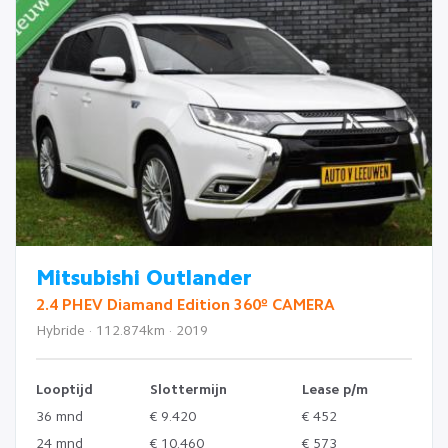
Mitsubishi Outlander
2.4 PHEV Diamand Edition 360º CAMERA
Hybride · 112.874km · 2019
Looptijd
Slottermijn
Lease p/m
36 mnd
€ 9.420
€ 452
24 mnd
€ 10.460
€ 573