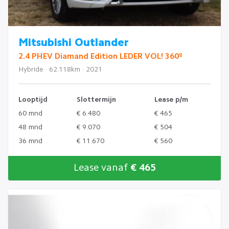
Mitsubishi Outlander
2.4 PHEV Diamand Edition LEDER VOL! 360º
Hybride · 62.118km · 2021
Looptijd
Slottermijn
Lease p/m
60 mnd
€ 6.480
€ 465
48 mnd
€ 9.070
€ 504
36 mnd
€ 11.670
€ 560
Lease vanaf
€ 465