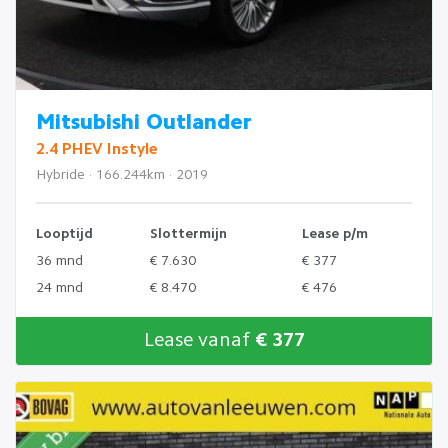
Mitsubishi Outlander
2.4 PHEV Instyle
Hybride · 166.244km · 2019
Looptijd
Slottermijn
Lease p/m
36 mnd
€ 7.630
€ 377
24 mnd
€ 8.470
€ 476
Lease vanaf
€ 377