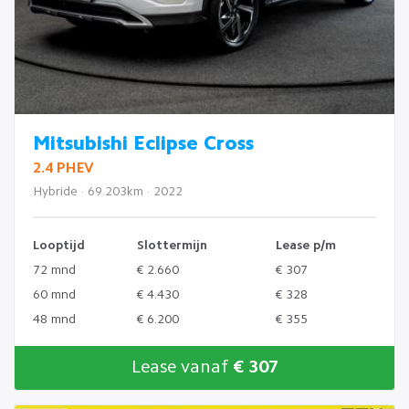
Mitsubishi Eclipse Cross
2.4 PHEV
Hybride · 69.203km · 2022
Looptijd
Slottermijn
Lease p/m
72 mnd
€ 2.660
€ 307
60 mnd
€ 4.430
€ 328
48 mnd
€ 6.200
€ 355
Lease vanaf
€ 307