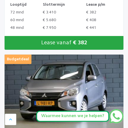
Looptijd
Slottermijn
Lease p/m
72 mnd
€ 3.410
€ 382
60 mnd
€ 5.680
€ 408
48 mnd
€ 7.950
€ 441
Lease vanaf
€ 382
Budgetdeal
Waarmee kunnen we je helpen?