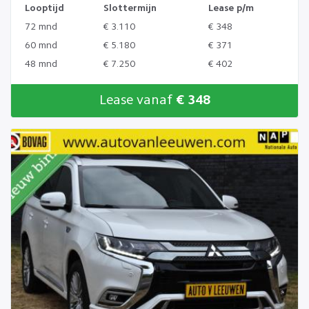
Looptijd
Slottermijn
Lease p/m
72 mnd
€ 3.110
€ 348
60 mnd
€ 5.180
€ 371
48 mnd
€ 7.250
€ 402
Lease vanaf
€ 348