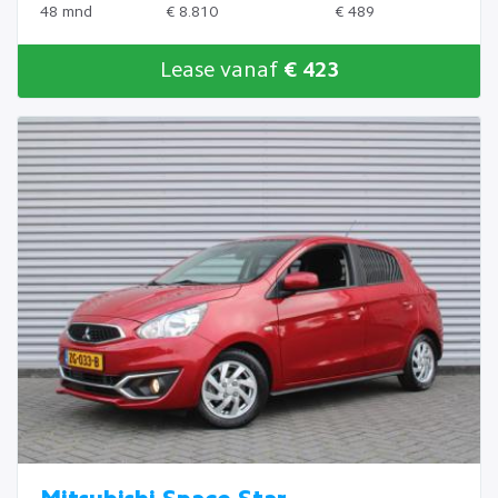
48 mnd
€ 8.810
€ 489
Lease vanaf
€ 423