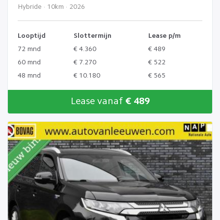
Hybride · 10km · 2026
Looptijd
Slottermijn
Lease p/m
72 mnd
€ 4.360
€ 489
60 mnd
€ 7.270
€ 522
48 mnd
€ 10.180
€ 565
Lease vanaf
€ 489