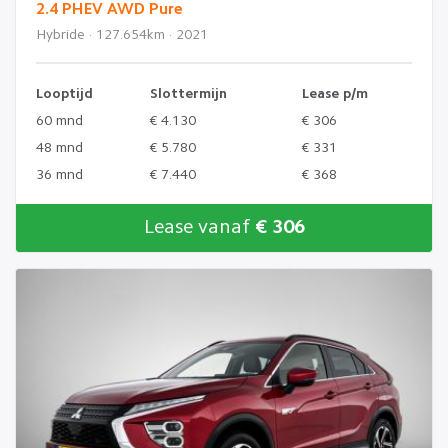
2.4 PHEV AWD Pure
Hybride · 127.654km · 2021
Looptijd
Slottermijn
Lease p/m
60 mnd
€ 4.130
€ 306
48 mnd
€ 5.780
€ 331
36 mnd
€ 7.440
€ 368
Lease vanaf
€ 306