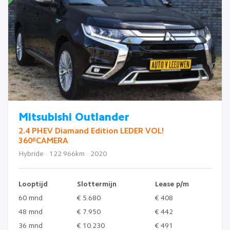
Mitsubishi Outlander
2.4 PHEV Diamand Edition LEDER VOL!
360ºCAMERA
Hybride · 122.966km · 2020
Looptijd
Slottermijn
Lease p/m
60 mnd
€ 5.680
€ 408
48 mnd
€ 7.950
€ 442
36 mnd
€ 10.230
€ 491