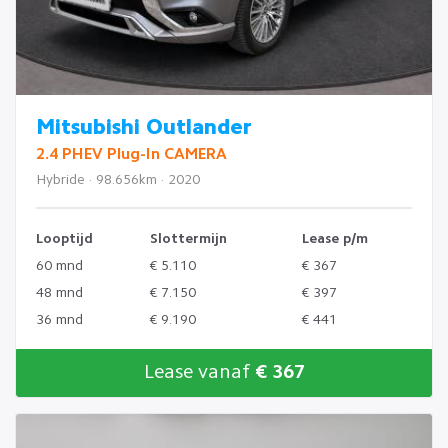
Mitsubishi Outlander
2.4 PHEV Plug-In CAMERA
Hybride · 98.656km · 2020
Looptijd
Slottermijn
Lease p/m
60 mnd
€ 5.110
€ 367
48 mnd
€ 7.150
€ 397
36 mnd
€ 9.190
€ 441
Lease vanaf
€ 367