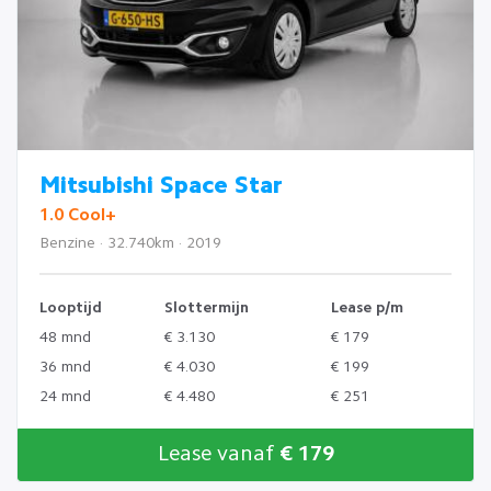
Mitsubishi Space Star
1.0 Cool+
Benzine · 32.740km · 2019
Looptijd
Slottermijn
Lease p/m
48 mnd
€ 3.130
€ 179
36 mnd
€ 4.030
€ 199
24 mnd
€ 4.480
€ 251
Lease vanaf
€ 179