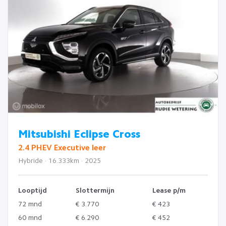
Mitsubishi Eclipse Cross
2.4 PHEV Executive leer
Hybride · 16.333km · 2025
Looptijd
Slottermijn
Lease p/m
72 mnd
€ 3.770
€ 423
60 mnd
€ 6.290
€ 452