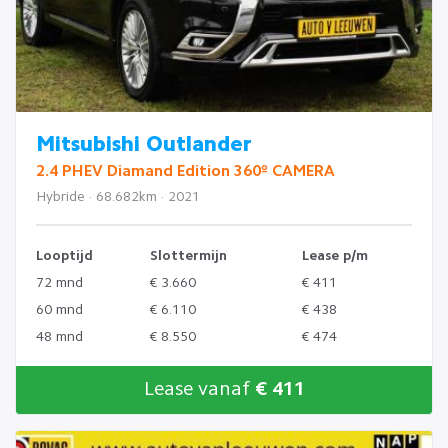
Mitsubishi Outlander
2.4 PHEV Diamand Edition 360º CAMERA
Hybride · 68.682km · 2021
Looptijd
Slottermijn
Lease p/m
72 mnd
€ 3.660
€ 411
60 mnd
€ 6.110
€ 438
48 mnd
€ 8.550
€ 474
Lease vanaf
€ 411