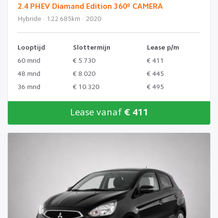
2.4 PHEV Diamand Edition 360º CAMERA
Hybride · 122.685km · 2020
Looptijd
Slottermijn
Lease p/m
60 mnd
€ 5.730
€ 411
48 mnd
€ 8.020
€ 445
36 mnd
€ 10.320
€ 495
Lease vanaf
€ 411