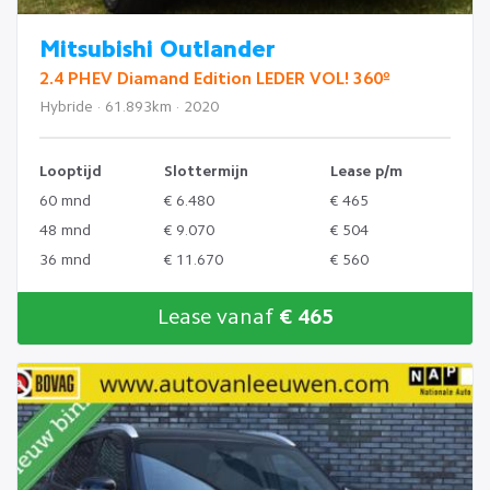
Mitsubishi Outlander
2.4 PHEV Diamand Edition LEDER VOL! 360º
Hybride · 61.893km · 2020
Looptijd
Slottermijn
Lease p/m
60 mnd
€ 6.480
€ 465
48 mnd
€ 9.070
€ 504
36 mnd
€ 11.670
€ 560
Lease vanaf
€ 465