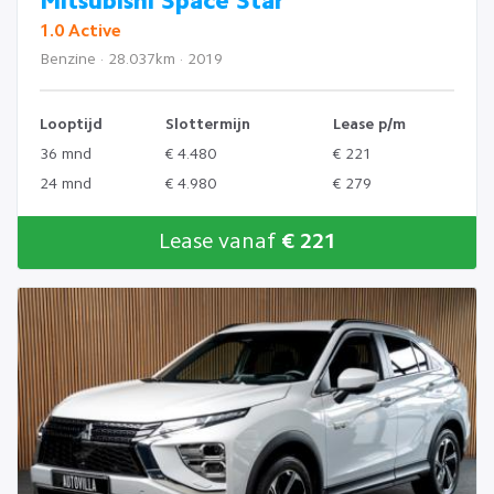
Mitsubishi Space Star
1.0 Active
Benzine · 28.037km · 2019
Looptijd
Slottermijn
Lease p/m
36 mnd
€ 4.480
€ 221
24 mnd
€ 4.980
€ 279
Lease vanaf
€ 221