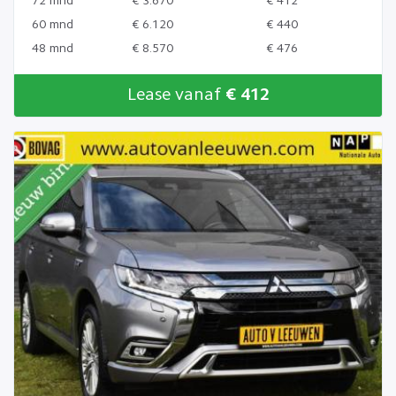
72 mnd
€ 3.670
€ 412
60 mnd
€ 6.120
€ 440
48 mnd
€ 8.570
€ 476
Lease vanaf
€ 412