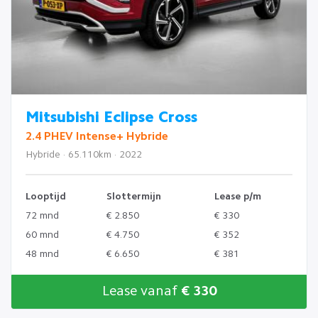
Mitsubishi Eclipse Cross
2.4 PHEV Intense+ Hybride
Hybride · 65.110km · 2022
Looptijd
Slottermijn
Lease p/m
72 mnd
€ 2.850
€ 330
60 mnd
€ 4.750
€ 352
48 mnd
€ 6.650
€ 381
Lease vanaf
€ 330