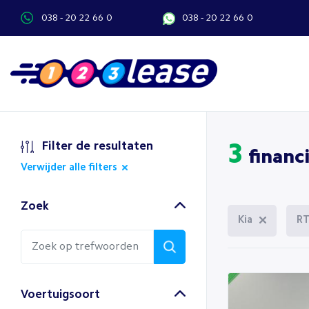
038 - 20 22 66 0
038 - 20 22 66 0
Filter de resultaten
3
financi
Verwijder alle filters
Zoek
Kia
RT
Voertuigsoort