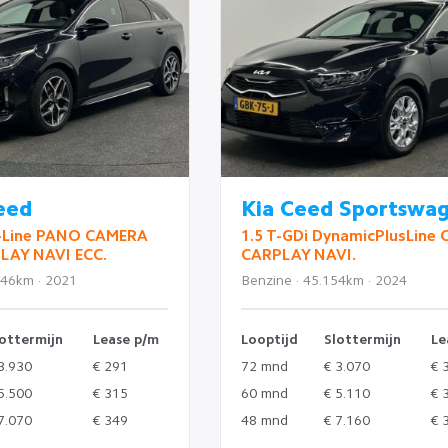
eed
Kia Ceed Sportswa
T-Line PANO CAMERA
1.5 T-GDi DynamicPlusLine
LAY NAVI ECC.
CARPLAY NAVI.
246km · 2021
Benzine · 45.154km · 2024
ottermijn
Lease p/m
Looptijd
Slottermijn
Le
3.930
€ 291
72 mnd
€ 3.070
€ 
5.500
€ 315
60 mnd
€ 5.110
€ 
7.070
€ 349
48 mnd
€ 7.160
€ 