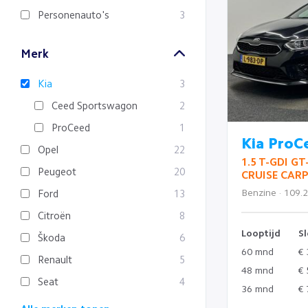
Personenauto's
3
Merk
Kia
3
Ceed Sportswagon
2
ProCeed
1
Kia ProC
Opel
22
1.5 T-GDI G
Peugeot
20
CRUISE CARP
Benzine · 109.
Ford
13
Citroën
8
Looptijd
Sl
Škoda
6
60 mnd
€ 
Renault
5
48 mnd
€ 
Seat
4
36 mnd
€ 