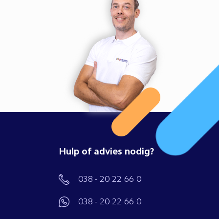
Hulp of advies nodig?
038 - 20 22 66 0
038 - 20 22 66 0