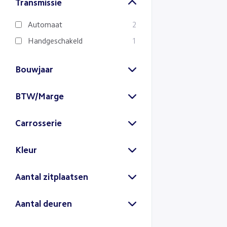
Transmissie
Automaat
2
Handgeschakeld
1
Bouwjaar
2024
2023
BTW/Marge
(1)
(1)
BTW
Carrosserie
(3)
2021
Stationwagon
3
(1)
Kleur
Zwart
Aantal zitplaatsen
(3)
5 zitplaatsen
3
Aantal deuren
5-deurs
3