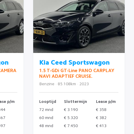
gon
Kia Ceed Sportswagon
 CAMERA
1.5 T-GDi GT-Line PANO CARPLAY
NAVI ADAPTIEF CRUISE.
Benzine · 85.108km · 2023
ase p/m
Looptijd
Slottermijn
Lease p/m
344
72 mnd
€ 3.190
€ 358
367
60 mnd
€ 5.320
€ 382
397
48 mnd
€ 7.450
€ 413