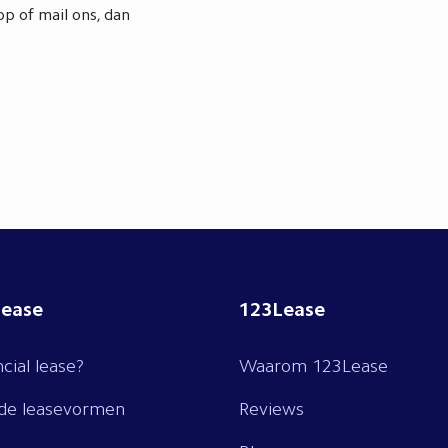
p of mail ons, dan
lease
123Lease
ncial lease?
Waarom 123Lease
nde leasevormen
Reviews