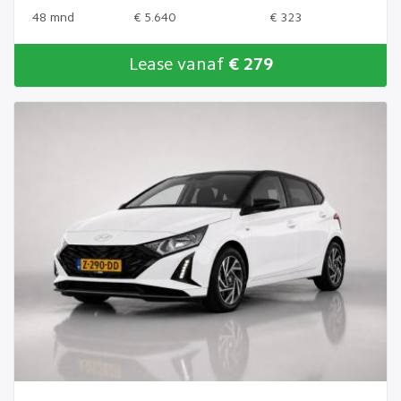
48 mnd
€ 5.640
€ 323
Lease vanaf
€ 279