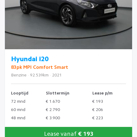
Hyundai i20
83pk MPI Comfort Smart
Benzine · 92.539km · 2021
Looptijd
Slottermijn
Lease p/m
72 mnd
€ 1.670
€ 193
60 mnd
€ 2.790
€ 206
48 mnd
€ 3.900
€ 223
Lease vanaf
€ 193