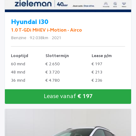
Hyundai i30
1.0 T-GDi MHEV i-Motion - Airco
Benzine · 92.038km · 2021
Looptijd
Slottermijn
Lease p/m
60 mnd
€ 2.650
€ 197
48 mnd
€ 3.720
€ 213
36 mnd
€ 4.780
€ 236
Lease vanaf
€ 197