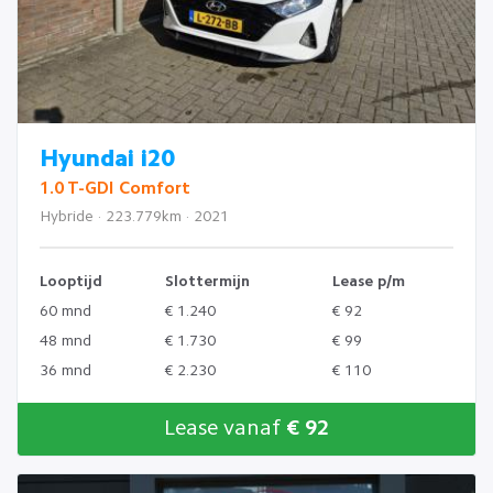
Hyundai i20
1.0 T-GDI Comfort
Hybride · 223.779km · 2021
Looptijd
Slottermijn
Lease p/m
60 mnd
€ 1.240
€ 92
48 mnd
€ 1.730
€ 99
36 mnd
€ 2.230
€ 110
Lease vanaf
€ 92