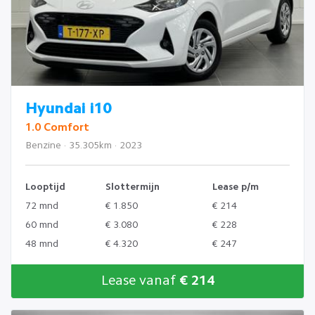
Hyundai i10
1.0 Comfort
Benzine · 35.305km · 2023
Looptijd
Slottermijn
Lease p/m
72 mnd
€ 1.850
€ 214
60 mnd
€ 3.080
€ 228
48 mnd
€ 4.320
€ 247
Lease vanaf
€ 214