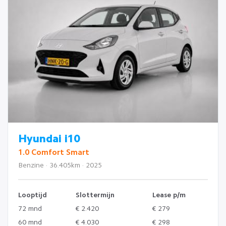
Hyundai i10
1.0 Comfort Smart
Benzine · 36.405km · 2025
Looptijd
Slottermijn
Lease p/m
72 mnd
€ 2.420
€ 279
60 mnd
€ 4.030
€ 298