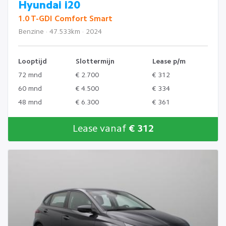
Hyundai i20
1.0 T-GDI Comfort Smart
Benzine · 47.533km · 2024
Looptijd
Slottermijn
Lease p/m
72 mnd
€ 2.700
€ 312
60 mnd
€ 4.500
€ 334
48 mnd
€ 6.300
€ 361
Lease vanaf
€ 312