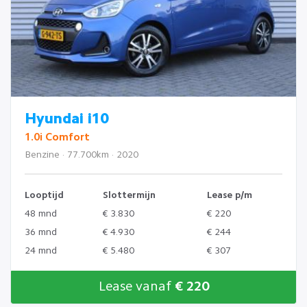
Hyundai i10
1.0i Comfort
Benzine · 77.700km · 2020
Looptijd
Slottermijn
Lease p/m
48 mnd
€ 3.830
€ 220
36 mnd
€ 4.930
€ 244
24 mnd
€ 5.480
€ 307
Lease vanaf
€ 220