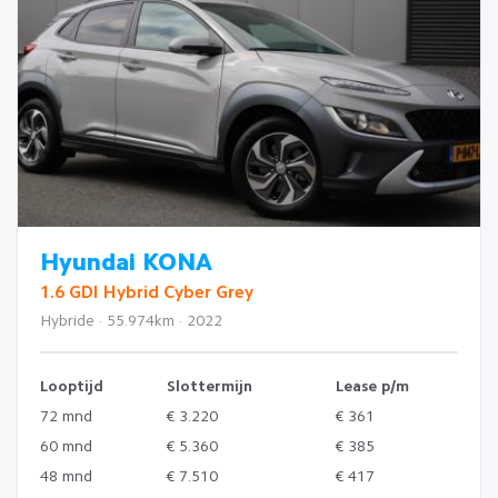
Hyundai KONA
1.6 GDI Hybrid Cyber Grey
Hybride · 55.974km · 2022
Looptijd
Slottermijn
Lease p/m
72 mnd
€ 3.220
€ 361
60 mnd
€ 5.360
€ 385
48 mnd
€ 7.510
€ 417