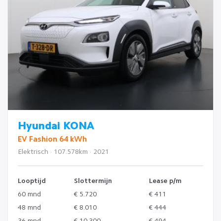
Hyundai KONA
EV Fashion 64 kWh
Elektrisch · 107.578km · 2021
Looptijd
Slottermijn
Lease p/m
60 mnd
€ 5.720
€ 411
48 mnd
€ 8.010
€ 444
36 mnd
€ 10.300
€ 494