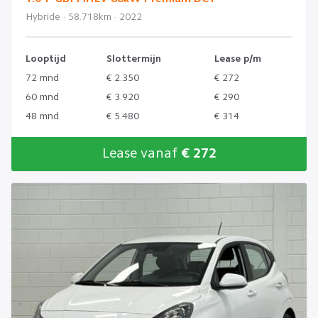
Hybride · 58.718km · 2022
Looptijd
Slottermijn
Lease p/m
72 mnd
€ 2.350
€ 272
60 mnd
€ 3.920
€ 290
48 mnd
€ 5.480
€ 314
Lease vanaf
€ 272