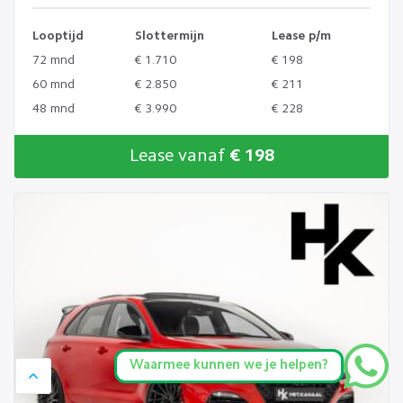
Looptijd
Slottermijn
Lease p/m
72 mnd
€ 1.710
€ 198
60 mnd
€ 2.850
€ 211
48 mnd
€ 3.990
€ 228
Lease vanaf
€ 198
Waarmee kunnen we je helpen?