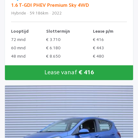
1.6 T-GDI PHEV Premium Sky 4WD
Hybride · 59.186km · 2022
Looptijd
Slottermijn
Lease p/m
72 mnd
€ 3.710
€ 416
60 mnd
€ 6.180
€ 443
48 mnd
€ 8.650
€ 480
Lease vanaf
€ 416