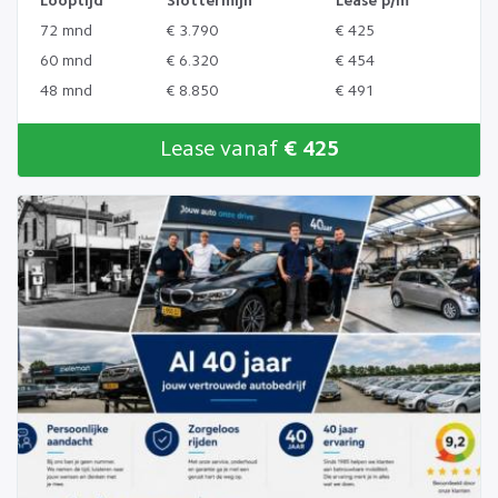
Looptijd
Slottermijn
Lease p/m
72 mnd
€ 3.790
€ 425
60 mnd
€ 6.320
€ 454
48 mnd
€ 8.850
€ 491
Lease vanaf
€ 425