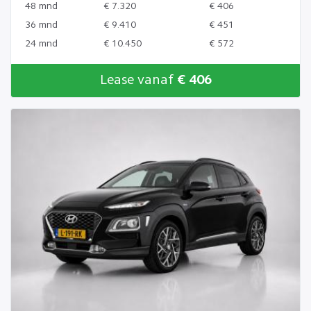
48 mnd
€ 7.320
€ 406
36 mnd
€ 9.410
€ 451
24 mnd
€ 10.450
€ 572
Lease vanaf
€ 406