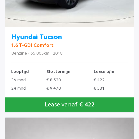
Hyundai Tucson
1.6 T-GDI Comfort
Benzine · 65.005km · 2018
Looptijd
Slottermijn
Lease p/m
36 mnd
€ 8.520
€ 422
24 mnd
€ 9.470
€ 531
Lease vanaf
€ 422