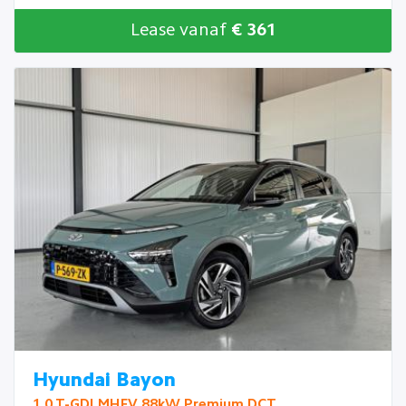
Lease vanaf
€ 361
Hyundai Bayon
1.0 T-GDI MHEV 88kW Premium DCT