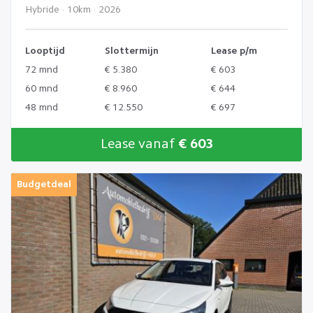
Hybride · 10km · 2026
Looptijd
Slottermijn
Lease p/m
72 mnd
€ 5.380
€ 603
60 mnd
€ 8.960
€ 644
48 mnd
€ 12.550
€ 697
Lease vanaf
€ 603
Budgetdeal