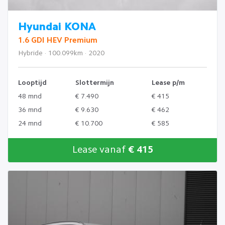
Hyundai KONA
1.6 GDI HEV Premium
Hybride · 100.099km · 2020
Looptijd
Slottermijn
Lease p/m
48 mnd
€ 7.490
€ 415
36 mnd
€ 9.630
€ 462
24 mnd
€ 10.700
€ 585
Lease vanaf
€ 415