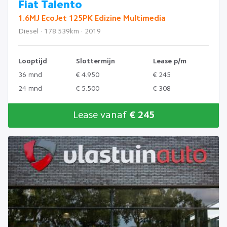
Fiat Talento
1.6MJ EcoJet 125PK Edizine Multimedia
Diesel · 178.539km · 2019
Looptijd
Slottermijn
Lease p/m
36 mnd
€ 4.950
€ 245
24 mnd
€ 5.500
€ 308
Lease vanaf
€ 245