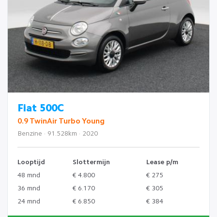
Fiat 500C
0.9 TwinAir Turbo Young
Benzine · 91.528km · 2020
Looptijd
Slottermijn
Lease p/m
48 mnd
€ 4.800
€ 275
36 mnd
€ 6.170
€ 305
24 mnd
€ 6.850
€ 384