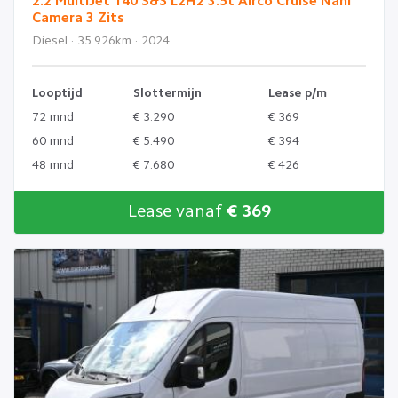
2.2 MultiJet 140 S&S L2H2 3.5t Airco Cruise Nani
Camera 3 Zits
Diesel · 35.926km · 2024
Looptijd
Slottermijn
Lease p/m
72 mnd
€ 3.290
€ 369
60 mnd
€ 5.490
€ 394
48 mnd
€ 7.680
€ 426
Lease vanaf
€ 369