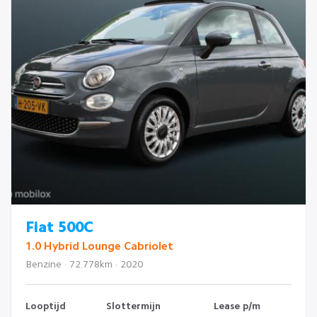
Fiat 500C
1.0 Hybrid Lounge Cabriolet
Benzine · 72.778km · 2020
Looptijd
Slottermijn
Lease p/m