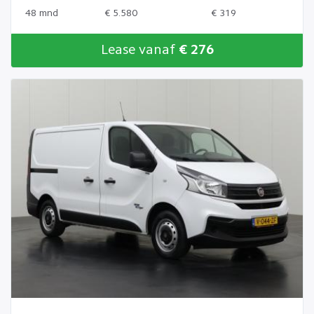
48 mnd
€ 5.580
€ 319
Lease vanaf
€ 276