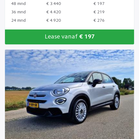
48 mnd
€ 3.440
€ 197
36 mnd
€ 4.420
€ 219
24 mnd
€ 4.920
€ 276
Lease vanaf
€ 197