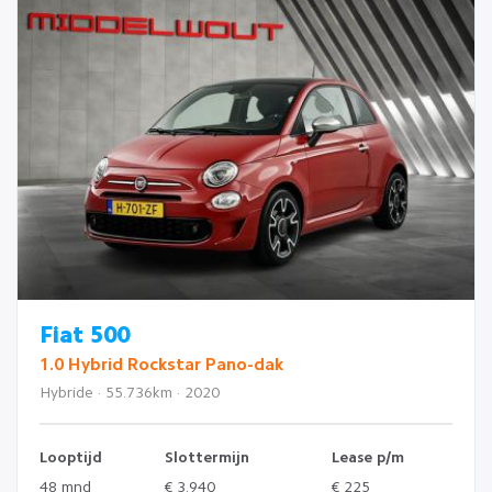
Fiat 500
1.0 Hybrid Rockstar Pano-dak
Hybride · 55.736km · 2020
Looptijd
Slottermijn
Lease p/m
48 mnd
€ 3.940
€ 225