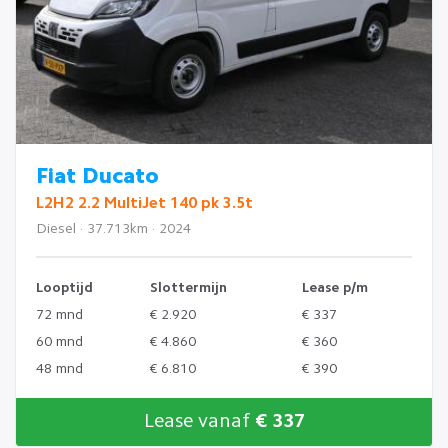
Fiat Ducato
L2H2 2.2 MultiJet 140 pk 3.5t
Diesel · 37.713km · 2024
Looptijd
Slottermijn
Lease p/m
72 mnd
€ 2.920
€ 337
60 mnd
€ 4.860
€ 360
48 mnd
€ 6.810
€ 390
Lease vanaf
€ 337