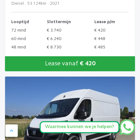
Diesel · 53.124km · 2021
Looptijd
Slottermijn
Lease p/m
72 mnd
€ 3.740
€ 420
60 mnd
€ 6.240
€ 448
48 mnd
€ 8.730
€ 485
Lease vanaf
€ 420
Waarmee kunnen we je helpen?