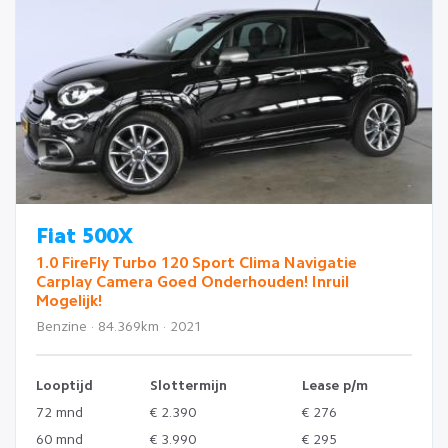
Fiat 500X
1.0 FireFly Turbo 120 Sport Clima Navigatie
Carplay Camera Goed Onderhouden! Inruil
Mogelijk!
Benzine · 84.369km · 2021
Looptijd
Slottermijn
Lease p/m
72 mnd
€ 2.390
€ 276
60 mnd
€ 3.990
€ 295