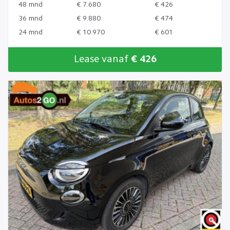
48 mnd
€ 7.680
€ 426
36 mnd
€ 9.880
€ 474
24 mnd
€ 10.970
€ 601
Lease vanaf
€ 426