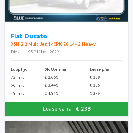
Fiat Ducato
35H 2.2 MultiJet 140PK E6 L4H2 Heavy
Diesel · 195.211km · 2022
Looptijd
Slottermijn
Lease p/m
72 mnd
€ 2.060
€ 238
60 mnd
€ 3.440
€ 255
48 mnd
€ 4.810
€ 276
Lease vanaf
€ 238