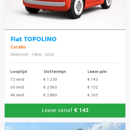
Fiat TOPOLINO
Corallo
Elektrisch · 10km · 2026
Looptijd
Slottermijn
Lease p/m
72 mnd
€ 1.230
€ 143
60 mnd
€ 2.060
€ 152
48 mnd
€ 2.880
€ 165
Lease vanaf
€ 143