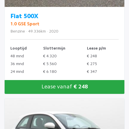
Fiat 500X
1.0 GSE Sport
Benzine · 49.336km · 2020
Looptijd
Slottermijn
Lease p/m
48 mnd
€ 4.320
€ 248
36 mnd
€ 5.560
€ 275
24 mnd
€ 6.180
€ 347
Lease vanaf
€ 248