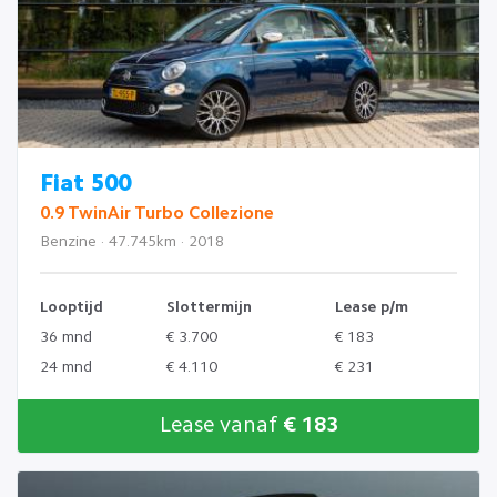
Fiat 500
0.9 TwinAir Turbo Collezione
Benzine · 47.745km · 2018
Looptijd
Slottermijn
Lease p/m
36 mnd
€ 3.700
€ 183
24 mnd
€ 4.110
€ 231
Lease vanaf
€ 183