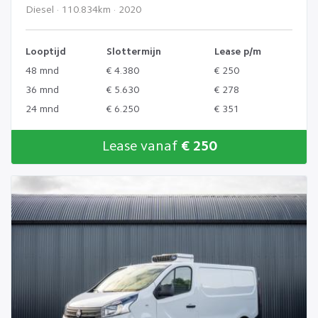
Diesel · 110.834km · 2020
Looptijd
Slottermijn
Lease p/m
48 mnd
€ 4.380
€ 250
36 mnd
€ 5.630
€ 278
24 mnd
€ 6.250
€ 351
Lease vanaf
€ 250