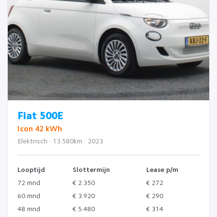
Fiat 500E
Icon 42 kWh
Elektrisch · 13.580km · 2023
Looptijd
Slottermijn
Lease p/m
72 mnd
€ 2.350
€ 272
60 mnd
€ 3.920
€ 290
48 mnd
€ 5.480
€ 314