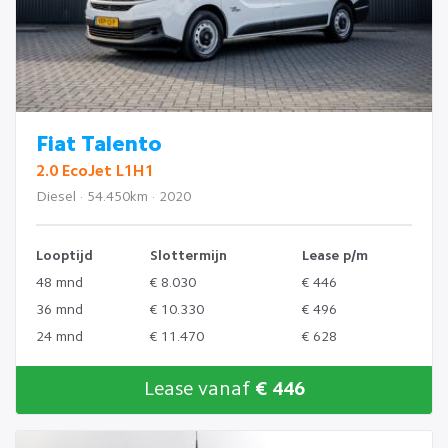
Fiat Talento
2.0 EcoJet L1H1
Diesel · 54.450km · 2020
Looptijd
Slottermijn
Lease p/m
48 mnd
€ 8.030
€ 446
36 mnd
€ 10.330
€ 496
24 mnd
€ 11.470
€ 628
Lease vanaf
€ 446