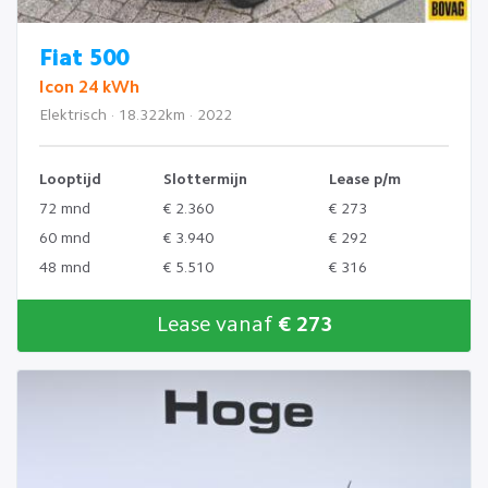
Fiat 500
Icon 24 kWh
Elektrisch · 18.322km · 2022
Looptijd
Slottermijn
Lease p/m
72 mnd
€ 2.360
€ 273
60 mnd
€ 3.940
€ 292
48 mnd
€ 5.510
€ 316
Lease vanaf
€ 273