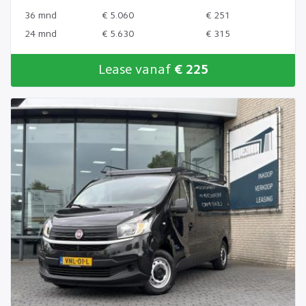
36 mnd
€ 5.060
€ 251
24 mnd
€ 5.630
€ 315
Lease vanaf
€ 225