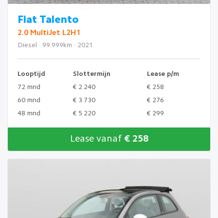
Fiat Talento
2.0 MultiJet L2H1
Diesel · 99.999km · 2021
Looptijd
Slottermijn
Lease p/m
72 mnd
€ 2.240
€ 258
60 mnd
€ 3.730
€ 276
48 mnd
€ 5.220
€ 299
Lease vanaf
€ 258