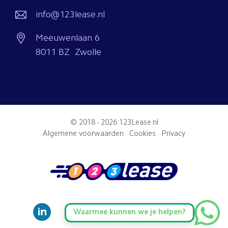
info@123lease.nl
Meeuwenlaan 6
8011 BZ Zwolle
© 2018 - 2026
123Lease.nl
Algemene voorwaarden
·
Cookies
·
Privacy
Waarmee kunnen we je helpen?