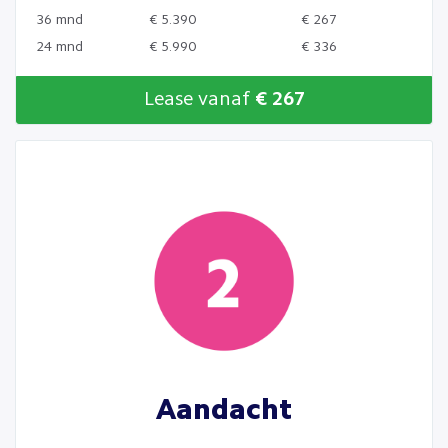
36 mnd
€ 5.390
€ 267
24 mnd
€ 5.990
€ 336
Lease vanaf
€ 267
Aandacht