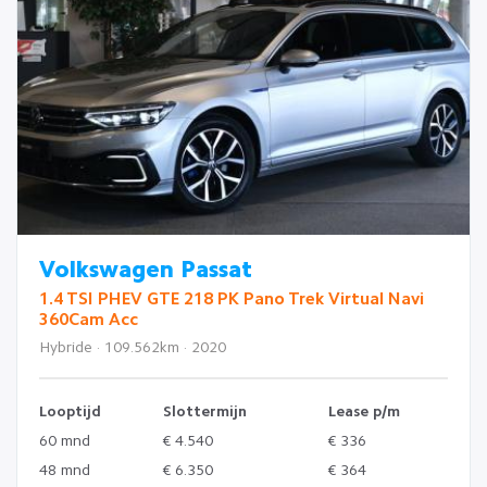
Volkswagen Passat
1.4 TSI PHEV GTE 218 PK Pano Trek Virtual Navi
360Cam Acc
Hybride · 109.562km · 2020
Looptijd
Slottermijn
Lease p/m
60 mnd
€ 4.540
€ 336
48 mnd
€ 6.350
€ 364