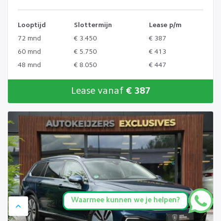
Looptijd
Slottermijn
Lease p/m
72 mnd
€ 3.450
€ 387
60 mnd
€ 5.750
€ 413
48 mnd
€ 8.050
€ 447
Lease vanaf
€ 387
Waarmee kunnen we je helpen?