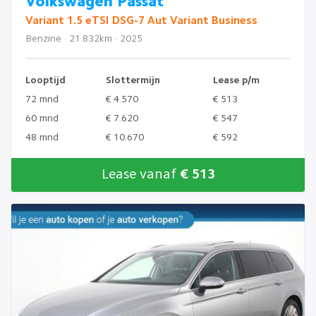
Volkswagen Passat
Variant 1.5 eTSI DSG-7 Aut Variant Business
Benzine · 21.832km · 2025
Looptijd
Slottermijn
Lease p/m
72 mnd
€ 4.570
€ 513
60 mnd
€ 7.620
€ 547
48 mnd
€ 10.670
€ 592
Lease vanaf
€ 513