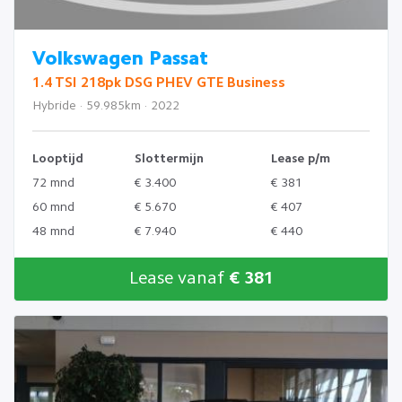
Volkswagen Passat
1.4 TSI 218pk DSG PHEV GTE Business
Hybride · 59.985km · 2022
Looptijd
Slottermijn
Lease p/m
72 mnd
€ 3.400
€ 381
60 mnd
€ 5.670
€ 407
48 mnd
€ 7.940
€ 440
Lease vanaf
€ 381