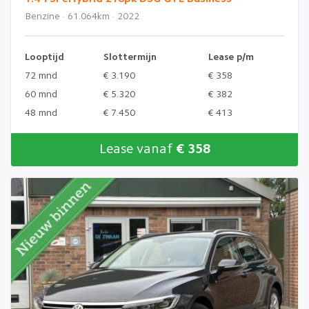
Benzine · 61.064km · 2022
Looptijd
Slottermijn
Lease p/m
72 mnd
€ 3.190
€ 358
60 mnd
€ 5.320
€ 382
48 mnd
€ 7.450
€ 413
Lease vanaf
€ 358