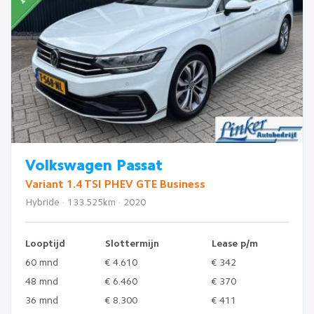
Volkswagen Passat
Variant 1.4 TSI PHEV GTE Business
Hybride · 133.525km · 2020
Looptijd
Slottermijn
Lease p/m
60 mnd
€ 4.610
€ 342
48 mnd
€ 6.460
€ 370
36 mnd
€ 8.300
€ 411