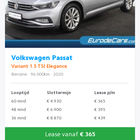
Volkswagen Passat
Variant 1.5 TSI Elegance
Benzine · 96.000km · 2020
Looptijd
Slottermijn
Lease p/m
60 mnd
€ 4.930
€ 365
48 mnd
€ 6.900
€ 395
36 mnd
€ 8.870
€ 439
Lease vanaf
€ 365