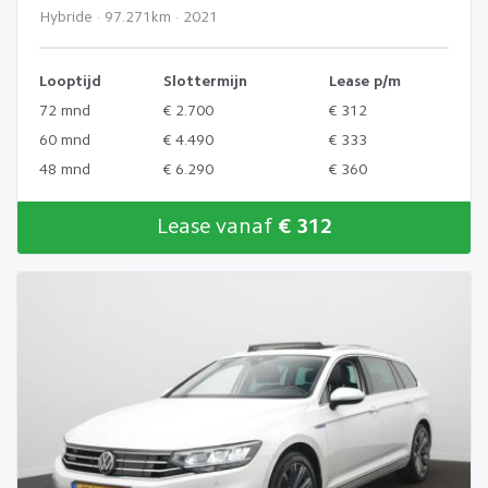
Hybride · 97.271km · 2021
Looptijd
Slottermijn
Lease p/m
72 mnd
€ 2.700
€ 312
60 mnd
€ 4.490
€ 333
48 mnd
€ 6.290
€ 360
Lease vanaf
€ 312