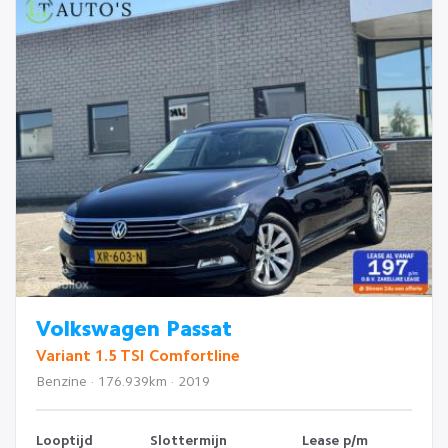
Volkswagen Passat
Variant 1.5 TSI Comfortline
Benzine · 176.939km · 2019
Looptijd
Slottermijn
Lease p/m