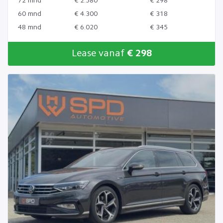
72 mnd
€ 2.580
€ 298
60 mnd
€ 4.300
€ 318
48 mnd
€ 6.020
€ 345
Lease vanaf
€ 298