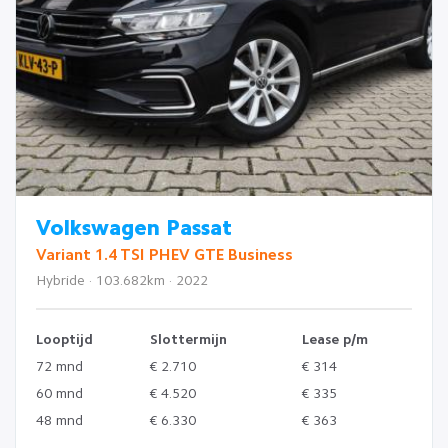
Volkswagen Passat
Variant 1.4 TSI PHEV GTE Business
Hybride · 103.682km · 2022
Looptijd
Slottermijn
Lease p/m
72 mnd
€ 2.710
€ 314
60 mnd
€ 4.520
€ 335
48 mnd
€ 6.330
€ 363