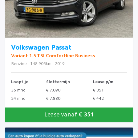
Volkswagen Passat
Variant 1.5 TSI Comfortline Business
Benzine · 148.905km · 2019
Looptijd
Slottermijn
Lease p/m
36 mnd
€ 7.090
€ 351
24 mnd
€ 7.880
€ 442
Lease vanaf
€ 351