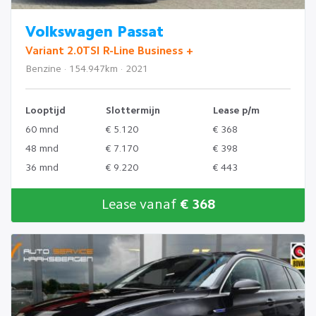
Volkswagen Passat
Variant 2.0TSI R-Line Business +
Benzine · 154.947km · 2021
Looptijd
Slottermijn
Lease p/m
60 mnd
€ 5.120
€ 368
48 mnd
€ 7.170
€ 398
36 mnd
€ 9.220
€ 443
Lease vanaf
€ 368