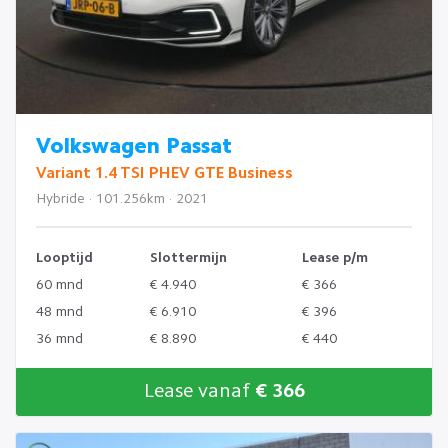
Volkswagen Passat
Variant 1.4 TSI PHEV GTE Business
Hybride · 101.256km · 2021
Looptijd
Slottermijn
Lease p/m
60 mnd
€ 4.940
€ 366
48 mnd
€ 6.910
€ 396
36 mnd
€ 8.890
€ 440
Lease vanaf
€ 366