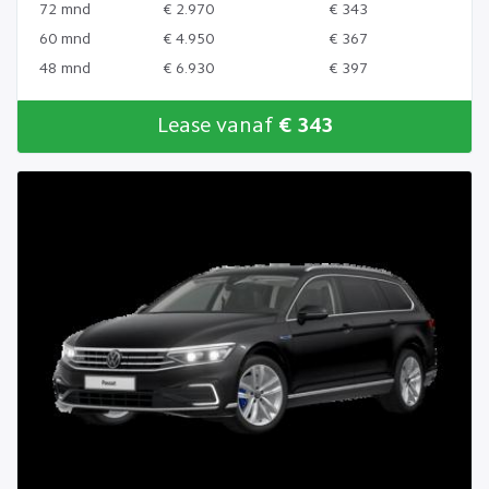
72 mnd
€ 2.970
€ 343
60 mnd
€ 4.950
€ 367
48 mnd
€ 6.930
€ 397
Lease vanaf
€ 343