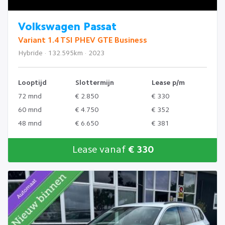
Volkswagen Passat
Variant 1.4 TSI PHEV GTE Business
Hybride · 132.595km · 2023
Looptijd
Slottermijn
Lease p/m
72 mnd
€ 2.850
€ 330
60 mnd
€ 4.750
€ 352
48 mnd
€ 6.650
€ 381
Lease vanaf
€ 330