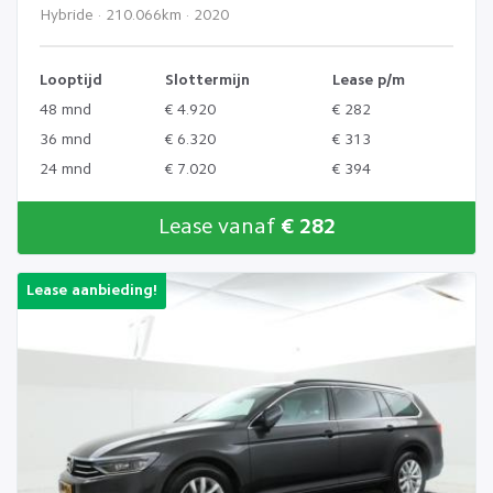
Hybride · 210.066km · 2020
Looptijd
Slottermijn
Lease p/m
48 mnd
€ 4.920
€ 282
36 mnd
€ 6.320
€ 313
24 mnd
€ 7.020
€ 394
Lease vanaf
€ 282
Lease aanbieding!