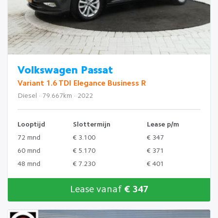
Volkswagen Passat
Variant 1.6 TDI Elegance Business R
Diesel · 79.667km · 2022
Looptijd
Slottermijn
Lease p/m
72 mnd
€ 3.100
€ 347
60 mnd
€ 5.170
€ 371
48 mnd
€ 7.230
€ 401
Lease vanaf
€ 347