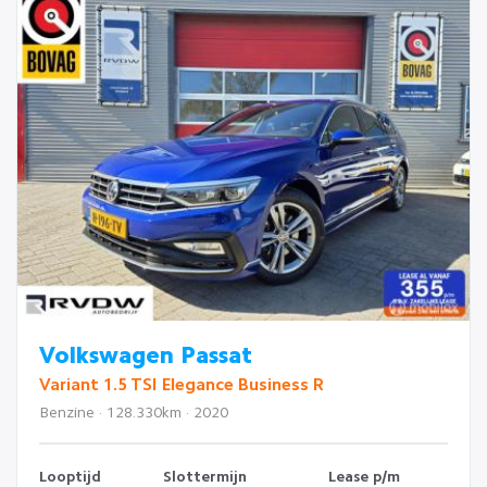
Volkswagen Passat
Variant 1.5 TSI Elegance Business R
Benzine · 128.330km · 2020
Looptijd
Slottermijn
Lease p/m