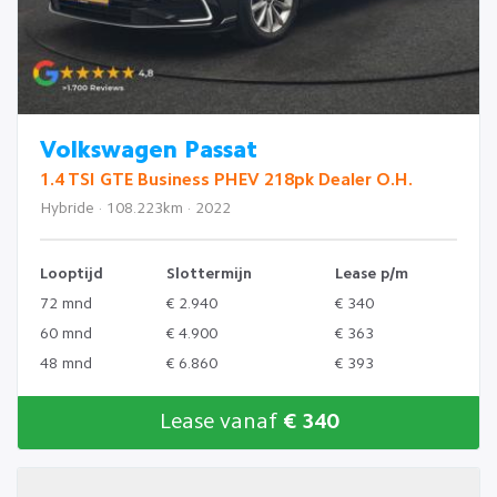
Volkswagen Passat
1.4 TSI GTE Business PHEV 218pk Dealer O.H.
Hybride · 108.223km · 2022
Looptijd
Slottermijn
Lease p/m
72 mnd
€ 2.940
€ 340
60 mnd
€ 4.900
€ 363
48 mnd
€ 6.860
€ 393
Lease vanaf
€ 340