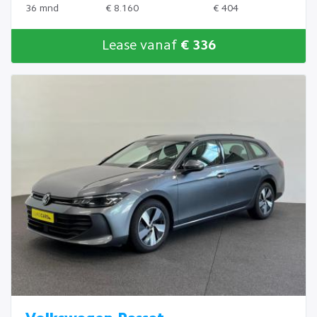
36 mnd
€ 8.160
€ 404
Lease vanaf
€ 336