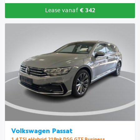
Lease vanaf
€ 342
Volkswagen Passat
1.4 TSI eHybrid 218pk DSG GTE Business