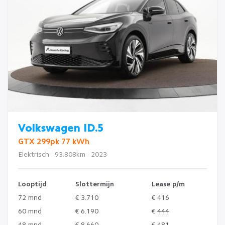
Volkswagen ID.5
GTX 299pk 77 kWh
Elektrisch · 93.808km · 2023
Looptijd
Slottermijn
Lease p/m
72 mnd
€ 3.710
€ 416
60 mnd
€ 6.190
€ 444
48 mnd
€ 8.660
€ 481