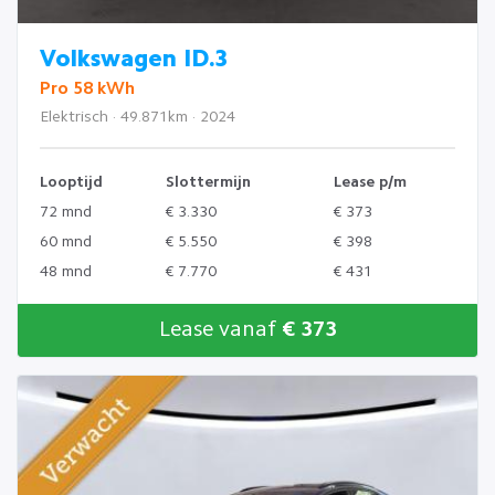
Volkswagen ID.3
Pro 58 kWh
Elektrisch · 49.871km · 2024
Looptijd
Slottermijn
Lease p/m
72 mnd
€ 3.330
€ 373
60 mnd
€ 5.550
€ 398
48 mnd
€ 7.770
€ 431
Lease vanaf
€ 373