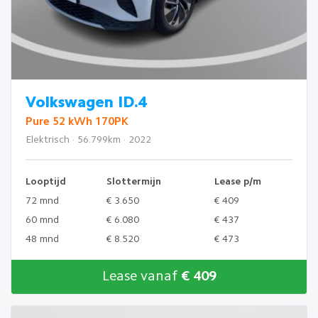
Volkswagen ID.4
Pure 52 kWh 170PK
Elektrisch · 56.799km · 2022
Looptijd
Slottermijn
Lease p/m
72 mnd
€ 3.650
€ 409
60 mnd
€ 6.080
€ 437
48 mnd
€ 8.520
€ 473
Lease vanaf
€ 409