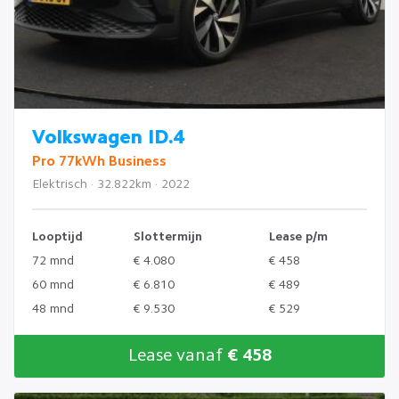
Volkswagen ID.4
Pro 77kWh Business
Elektrisch · 32.822km · 2022
Looptijd
Slottermijn
Lease p/m
72 mnd
€ 4.080
€ 458
60 mnd
€ 6.810
€ 489
48 mnd
€ 9.530
€ 529
Lease vanaf
€ 458