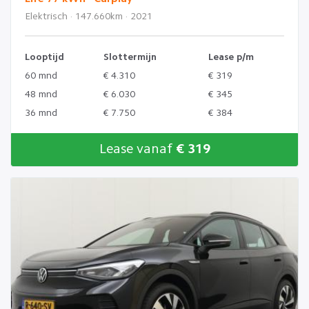
Elektrisch · 147.660km · 2021
Looptijd
Slottermijn
Lease p/m
60 mnd
€ 4.310
€ 319
48 mnd
€ 6.030
€ 345
36 mnd
€ 7.750
€ 384
Lease vanaf
€ 319