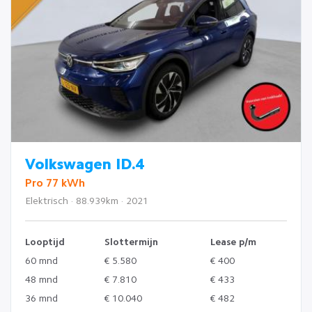
Volkswagen ID.4
Pro 77 kWh
Elektrisch · 88.939km · 2021
Looptijd
Slottermijn
Lease p/m
60 mnd
€ 5.580
€ 400
48 mnd
€ 7.810
€ 433
36 mnd
€ 10.040
€ 482