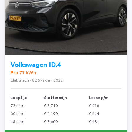
Volkswagen ID.4
Pro 77 kWh
Elektrisch · 82.579km · 2022
Looptijd
Slottermijn
Lease p/m
72 mnd
€ 3.710
€ 416
60 mnd
€ 6.190
€ 444
48 mnd
€ 8.660
€ 481