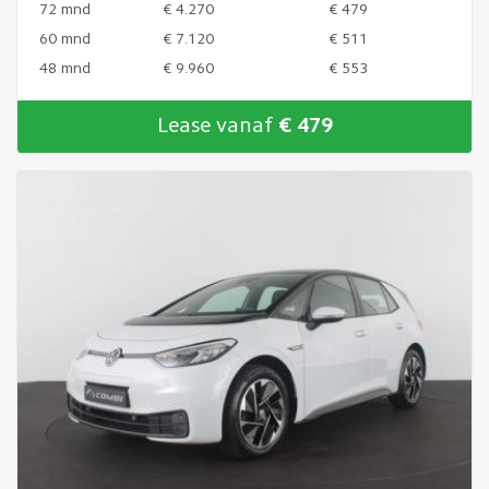
72 mnd
€ 4.270
€ 479
60 mnd
€ 7.120
€ 511
48 mnd
€ 9.960
€ 553
Lease vanaf
€ 479