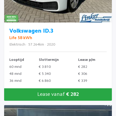
Volkswagen ID.3
Life 58 kWh
Elektrisch · 57.264km · 2020
Looptijd
Slottermijn
Lease p/m
60 mnd
€ 3.810
€ 282
48 mnd
€ 5.340
€ 306
36 mnd
€ 6.860
€ 339
Lease vanaf
€ 282