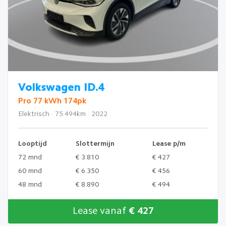
Volkswagen ID.4
Pro 77 kWh 174pk
Elektrisch · 75.494km · 2022
Looptijd
Slottermijn
Lease p/m
72 mnd
€ 3.810
€ 427
60 mnd
€ 6.350
€ 456
48 mnd
€ 8.890
€ 494
Lease vanaf
€ 427