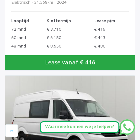
Elektrisch · 21.568km · 2024
Looptijd
Slottermijn
Lease p/m
72 mnd
€ 3.710
€ 416
60 mnd
€ 6.180
€ 443
48 mnd
€ 8.650
€ 480
Lease vanaf
€ 416
Waarmee kunnen we je helpen?