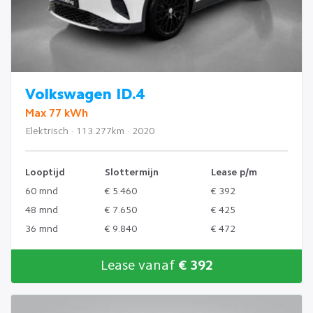
Volkswagen ID.4
Max 77 kWh
Elektrisch · 113.277km · 2020
Looptijd
Slottermijn
Lease p/m
60 mnd
€ 5.460
€ 392
48 mnd
€ 7.650
€ 425
36 mnd
€ 9.840
€ 472
Lease vanaf
€ 392