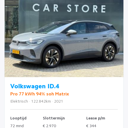
Volkswagen ID.4
Pro 77 kWh 94% soh Matrix
Elektrisch · 122.842km · 2021
Looptijd
Slottermijn
Lease p/m
72 mnd
€ 2.970
€ 344