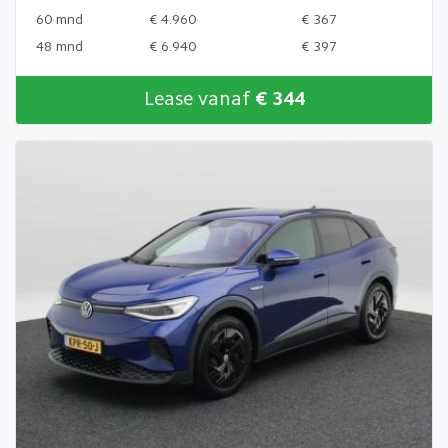
60 mnd
€ 4.960
€ 367
48 mnd
€ 6.940
€ 397
Lease vanaf
€ 344