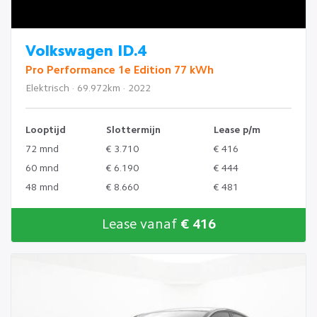
Volkswagen ID.4
Pro Performance 1e Edition 77 kWh
Elektrisch · 69.972km · 2022
Looptijd
Slottermijn
Lease p/m
72 mnd
€ 3.710
€ 416
60 mnd
€ 6.190
€ 444
48 mnd
€ 8.660
€ 481
Lease vanaf
€ 416