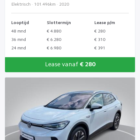
Elektrisch · 101.496km · 2020
Looptijd
Slottermijn
Lease p/m
48 mnd
€ 4.880
€ 280
36 mnd
€ 6.280
€ 310
24 mnd
€ 6.980
€ 391
Lease vanaf
€ 280