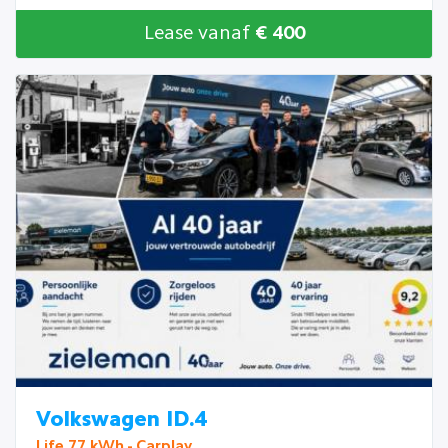
Lease vanaf
€ 400
Volkswagen ID.4
Life 77 kWh - Carplay