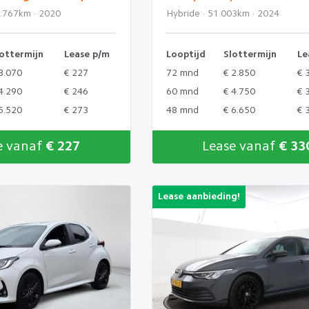
1.767km · 2020
Hybride · 51.003km · 2024
ottermijn
Lease p/m
Looptijd
Slottermijn
Le
3.070
€ 227
72 mnd
€ 2.850
€ 
4.290
€ 246
60 mnd
€ 4.750
€ 
5.520
€ 273
48 mnd
€ 6.650
€ 
e vanaf
€ 227
Lease vanaf
€ 33
Lease aanbieding!