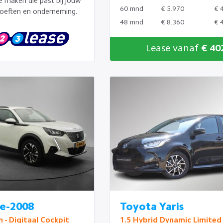
te maken die past bij jouw
60 mnd
€ 5.970
€ 
oeften en onderneming.
48 mnd
€ 8.360
€ 
Lease vanaf
€ 40
e-2008
Toyota Yaris
 - Digitaal Cockpit
1.5 Hybrid Dynamic Limited