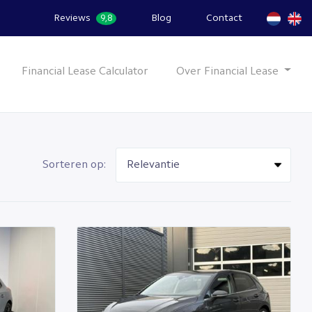
Reviews
Blog
Contact
9,8
Financial Lease Calculator
Over Financial Lease
Sorteren op: