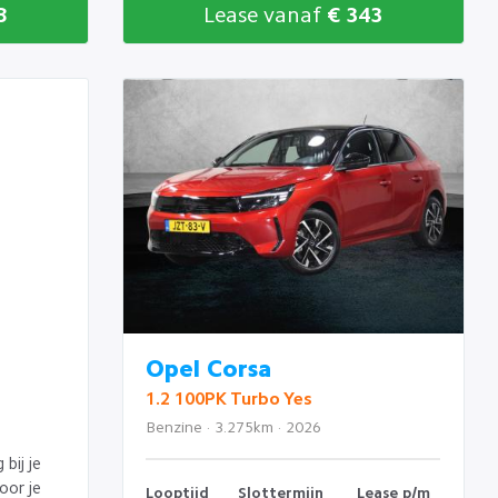
8
Lease vanaf
€ 343
Opel Corsa
1.2 100PK Turbo Yes
Benzine · 3.275km · 2026
bij je
oor je
Looptijd
Slottermijn
Lease p/m