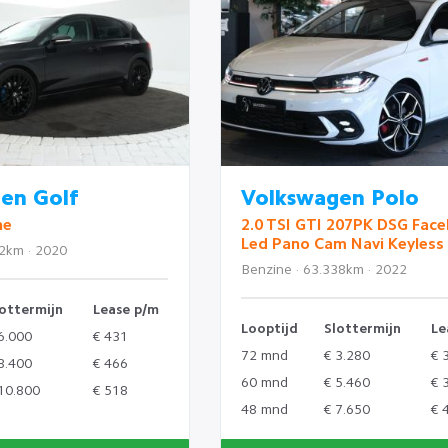
en Golf
Volkswagen Polo
ne
2.0 TSI GTI 207PK DSG Facel
Led Pano Cam Navi Keyless
22km · 2020
Benzine · 63.338km · 2022
ottermijn
Lease p/m
Looptijd
Slottermijn
Le
6.000
€ 431
72 mnd
€ 3.280
€ 
8.400
€ 466
60 mnd
€ 5.460
€ 
10.800
€ 518
48 mnd
€ 7.650
€ 