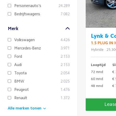
Personenauto's
24.289
Bedrijfswagens
7.082
Merk
Lynk & C
Volkswagen
4.426
1.5 PLUG IN
Mercedes-Benz
3.971
Hybride · 25.3
Ford
2.153
Audi
2.153
Looptijd
Sl
72 mnd
€ 
Toyota
2.054
60 mnd
€ 
BMW
2.025
48 mnd
€ 
Peugeot
1.476
Renault
1.372
Leas
Alle merken tonen