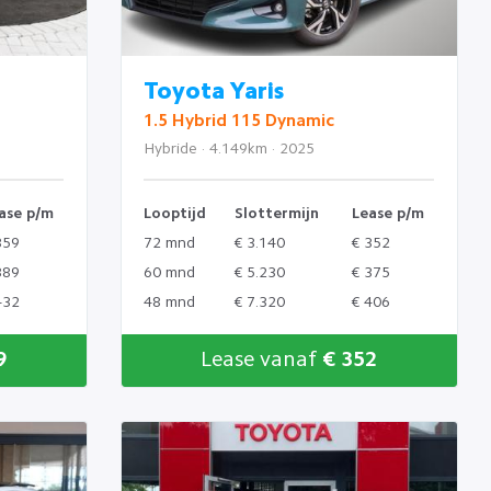
Toyota Yaris
1.5 Hybrid 115 Dynamic
Hybride · 4.149km · 2025
ase p/m
Looptijd
Slottermijn
Lease p/m
359
72 mnd
€ 3.140
€ 352
389
60 mnd
€ 5.230
€ 375
432
48 mnd
€ 7.320
€ 406
9
Lease vanaf
€ 352