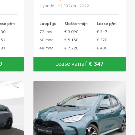
Hybride · 42.332km · 2022
ase p/m
Looptijd
Slottermijn
Lease p/m
330
72 mnd
€ 3.090
€ 347
352
60 mnd
€ 5.150
€ 370
381
48 mnd
€ 7.220
€ 400
0
Lease vanaf
€ 347