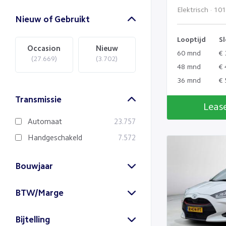
Elektrisch · 10
Nieuw of Gebruikt
Looptijd
Sl
Occasion
Nieuw
60 mnd
€ 
(27.669)
(3.702)
48 mnd
€ 
36 mnd
€ 
Transmissie
Leas
Automaat
23.757
Handgeschakeld
7.572
Bouwjaar
2026
2025
BTW/Marge
(4.593)
(3.341)
BTW
Marge
Bijtelling
(24.036)
(7.200)
2024
2023