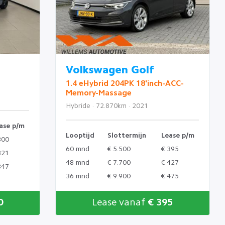
Volkswagen Golf
1.4 eHybrid 204PK 18'inch-ACC-
Memory-Massage
Hybride · 72.870km · 2021
ase p/m
Looptijd
Slottermijn
Lease p/m
300
60 mnd
€ 5.500
€ 395
321
48 mnd
€ 7.700
€ 427
347
36 mnd
€ 9.900
€ 475
0
Lease vanaf
€ 395