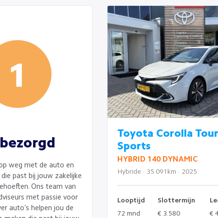
Toyota Corolla Tou
bezorgd
Sports
HYBRID 140 DYNAMIC
op weg met de auto en
Hybride · 35.091km · 2025
die past bij jouw zakelijke
ehoeften. Ons team van
dviseurs met passie voor
Looptijd
Slottermijn
Le
er auto’s helpen jou de
72 mnd
€ 3.580
€ 