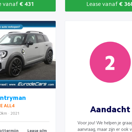
e vanaf
€ 431
Lease vanaf
€ 36
untryman
 E ALL4
Aandacht
00km · 2021
Voor jou! We helpen je graag 
aanvraag, maar zijn er ook v
ottermijn
Lease p/m