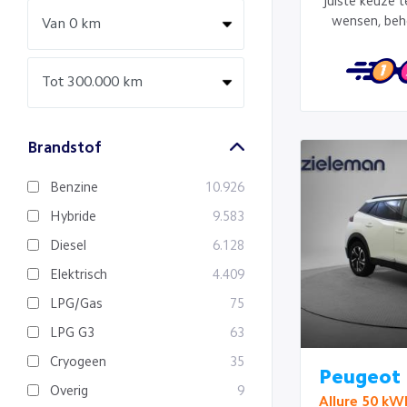
juiste keuze 
wensen, beh
Brandstof
Benzine
10.926
Hybride
9.583
Diesel
6.128
Elektrisch
4.409
LPG/Gas
75
LPG G3
63
Cryogeen
35
Peugeot 
Overig
9
Allure 50 kWh