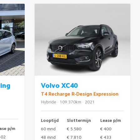
ring
Volvo XC40
T4 Recharge R-Design Expression
Hybride · 109.370km · 2021
Looptijd
Slottermijn
Lease p/m
ase p/m
60 mnd
€ 5.580
€ 400
402
48 mnd
€ 7.810
€ 433