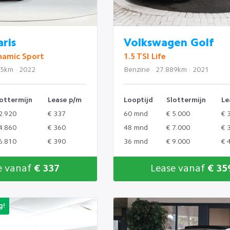
ris
Volkswagen Golf
namic Sport
1.5 TSI Life
85km · 2022
Benzine · 27.889km · 2021
ottermijn
Lease p/m
Looptijd
Slottermijn
Le
2.920
€ 337
60 mnd
€ 5.000
€ 
4.860
€ 360
48 mnd
€ 7.000
€ 
6.810
€ 390
36 mnd
€ 9.000
€ 
e vanaf
€ 337
Lease vanaf
€ 35
g!