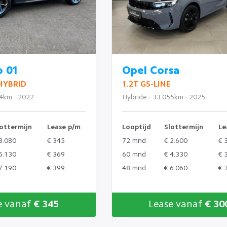
o 01
Opel Corsa
 HYBRID
1.2T GS-LINE
04km · 2022
Hybride · 33.055km · 2025
ottermijn
Lease p/m
Looptijd
Slottermijn
Le
3.080
€ 345
72 mnd
€ 2.600
€ 
5.130
€ 369
60 mnd
€ 4.330
€ 
7.190
€ 399
48 mnd
€ 6.060
€ 
e vanaf
€ 345
Lease vanaf
€ 30