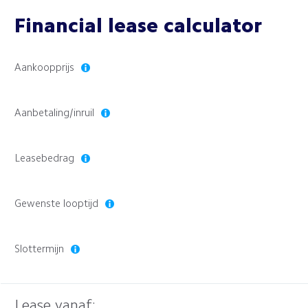
Financial lease calculator
Aankoopprijs
Aanbetaling/inruil
Leasebedrag
Gewenste looptijd
Slottermijn
Lease vanaf: