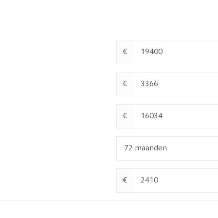
€
€
€
€