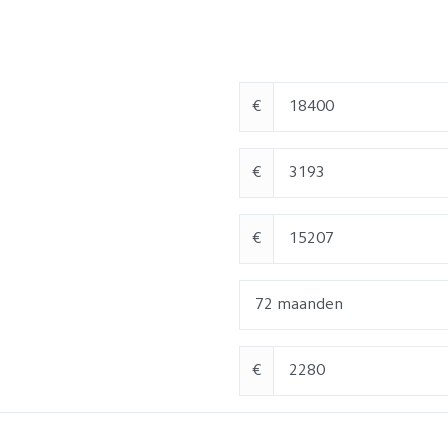
€
€
€
€