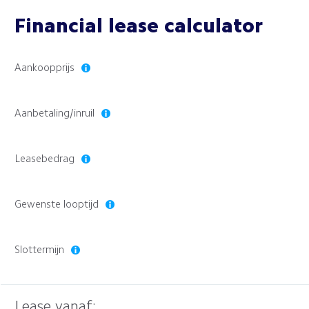
Financial lease calculator
Aankoopprijs
Aanbetaling/inruil
Leasebedrag
Gewenste looptijd
Slottermijn
Lease vanaf: